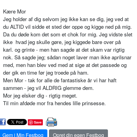
Kære Mor
Jeg holder af dig selvom jeg ikke kan se dig, jeg ved at
du ALTID vil sidde et sted der oppe og kigge ned på mig.
Da du døde kom det som et chok for mig. Jeg vidste slet
ikke hvad jeg skulle gøre, jeg kiggede bare over på
karl. og grinte - men han sagde at det skam var rigtig
nok. Så sagde jeg; sådan noget laver man ikke aprilsnar
med, men han blev ved med at sige at det passede og
der gik en time før jeg troede på ham.
Men Mor - tak for alle de fantastiske år vi har haft
sammen - jeg vil ALDRIG glemme dem.
Mor jeg elsker dig - rigtig meget.
Til min afdøde mor fra hendes lille prinsesse.
Save
Gem i Min Festbog
Opret din egen Festbog