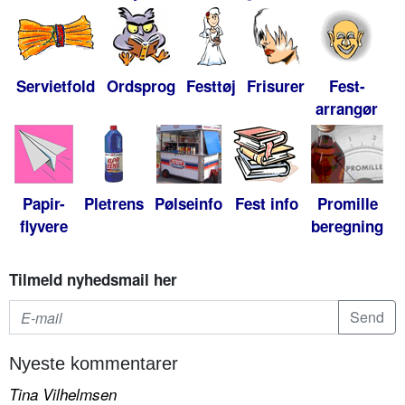
Servietfold
Ordsprog
Festtøj
Frisurer
Fest-
arrangør
Papir-
Pletrens
Pølseinfo
Fest info
Promille
flyvere
beregning
Tilmeld nyhedsmail her
Nyeste kommentarer
Tina Vilhelmsen