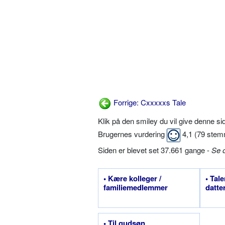
Forrige: Cxxxxxs Tale
Klik på den smiley du vil give denne s
Brugernes vurdering
4,1
(
79
stem
Siden er blevet set 37.661 gange -
Se 
• Kære kolleger /
• Tal
familiemedlemmer
datte
• Til gudsøn