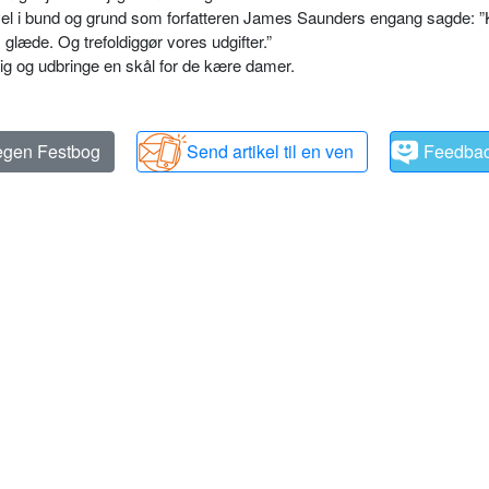
et vel i bund og grund som forfatteren James Saunders engang sagde: 
 glæde. Og trefoldiggør vores udgifter.”
sig og udbringe en skål for de kære damer.
 egen Festbog
Send artikel til en ven
Feedba