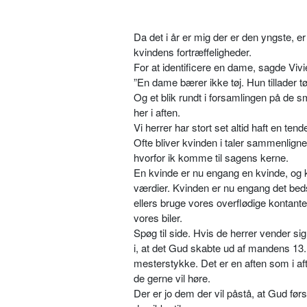
Da det i år er mig der er den yngste, e
kvindens fortræffeligheder.
For at identificere en dame, sagde Viv
”En dame bærer ikke tøj. Hun tillader tø
Og et blik rundt i forsamlingen på de 
her i aften.
Vi herrer har stort set altid haft en t
Ofte bliver kvinden i taler sammenlign
hvorfor ik komme til sagens kerne.
En kvinde er nu engang en kvinde, og k
værdier. Kvinden er nu engang det be
ellers bruge vores overflødige kontant
vores biler.
Spøg til side. Hvis de herrer vender s
i, at det Gud skabte ud af mandens 13. 
mesterstykke. Det er en aften som i aft
de gerne vil høre.
Der er jo dem der vil påstå, at Gud før