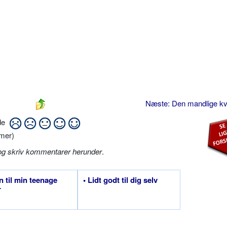
Næste: Den mandlige k
ide
mer)
og skriv kommentarer herunder
.
en til min teenage
• Lidt godt til dig selv
r