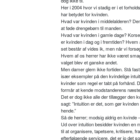
dog ikke til.
Her i 2004 hvor vi stadig er i et forhold
har betydet for kvinden.
Hvad var kvinden i middelalderen? Den 
at føde drengebørn til manden.
Hvad var kvinden i gamle dage? Korset 
er kvinden i dag og i fremtiden? Hvem 
set består af vides ik, men når vi fors
Hvem af os herrer har ikke været smagsd
valget blev et ganske andet.
Men damer glem ikke fortiden. Stå fast p
især eksempler på den kvindelige intui
kvinder som regel er tabt på forhånd. D
formår at kende modstanderens næste
Det er dog ikke alle der tillægger den
sagt: ”Intuition er det, som gør kvinden
hende.”
Så de herrer; modsig aldrig en kvinde 
Ud over intuition besidder kvinden e
til at organisere, tapetsere, kritisere, 
efterfølgende servicere, det er jo det s