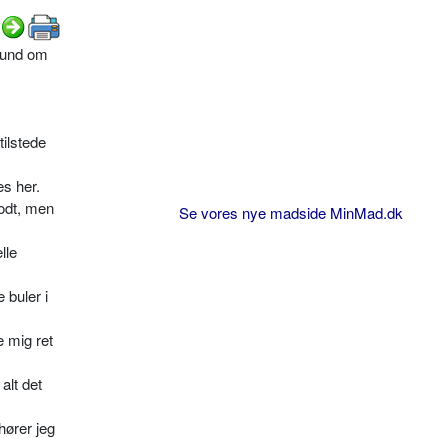
stund om
tilstede
es her.
godt, men
Se vores nye madside MinMad.dk
lle
 buler i
e mig ret
alt det
hører jeg