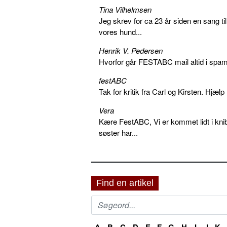
Tina Vilhelmsen
Jeg skrev for ca 23 år siden en sang ti
vores hund...
Henrik V. Pedersen
Hvorfor går FESTABC mail altid i spam?
festABC
Tak for kritik fra Carl og Kirsten. Hjæl
Vera
Kære FestABC, Vi er kommet lidt i knib
søster har...
Find en artikel
A
B
C
D
E
F
G
H
I
J
K