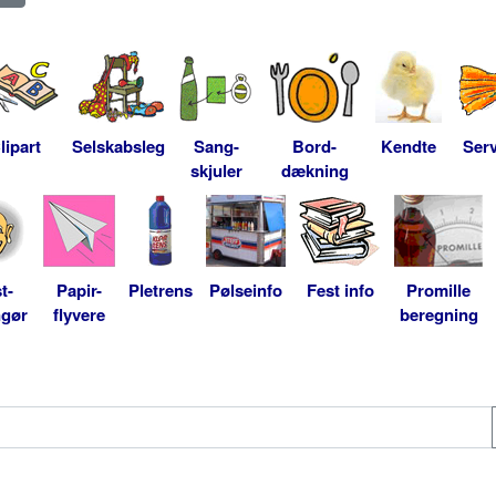
lipart
Selskabsleg
Sang-
Bord-
Kendte
Serv
skjuler
dækning
t-
Papir-
Pletrens
Pølseinfo
Fest info
Promille
ngør
flyvere
beregning