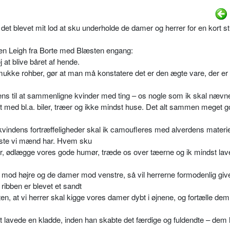
r det blevet mit lod at sku underholde de damer og herrer for en kort 
ien Leigh fra Borte med Blæsten engang:
j at blive båret af hende.
smukke rohber, gør at man må konstatere det er den ægte vare, der er 
endens til at sammenligne kvinder med ting – os nogle som ik skal nævn
et med bl.a. biler, træer og ikke mindst huse. Det alt sammen meget 
vindens fortræffeligheder skal ik camoufleres med alverdens materie
dste vi mænd har. Hvem sku
er, ødlægge vores gode humør, træde os over tæerne og ik mindst lave
ig mod højre og de damer mod venstre, så vil herrerne formodenlig giv
ribben er blevet et sandt
en, at vi herrer skal kigge vores damer dybt i øjnene, og fortælle dem 
st lavede en kladde, inden han skabte det færdige og fuldendte – dem 