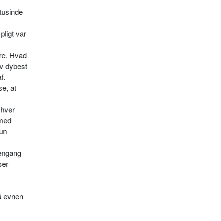
rtusinde
pligt var
are. Hvad
ov dybest
f.
se, at
 hver
 med
hun
 engang
ser
å evnen