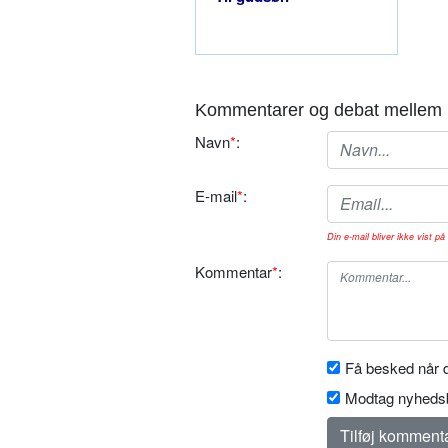
Kommentarer og debat mellem 
Navn
*
:
E-mail
*
:
Din e-mail bliver ikke vist på 
Kommentar
*
:
Få besked når d
Modtag nyhedsb