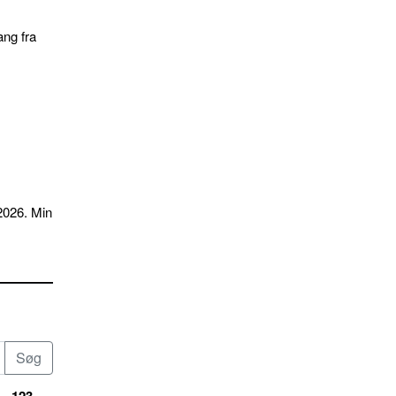
ang fra
2026. Min
123...