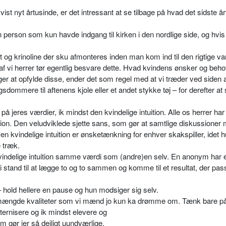
svist nyt årtusinde, er det intressant at se tilbage på hvad det sidste å
person som kun havde indgang til kirken i den nordlige side, og hvis 
og krinoline der sku afmonteres inden man kom ind til den rigtige v
af vi herrer tør egentlig besvare dette. Hvad kvindens ønsker og beh
øger at opfylde disse, ender det som regel med at vi træder ved siden a
ommere til aftenens kjole eller et andet stykke tøj – for derefter at 
å jeres værdier, ik mindst den kvindelige intuition. Alle os herrer har
tion. Den veludviklede sjette sans, som gør at samtlige diskussioner
en kvindelige intuition er ønsketænkning for enhver skakspiller, idet 
 træk.
 kvindelige intuition samme værdi som (andre)en selv. En anonym har
 i stand til at lægge to og to sammen og komme til et resultat, der pas
– hold hellere en pause og hun modsiger sig selv.
n mængde kvaliteter som vi mænd jo kun ka drømme om. Tænk bare p
fraternisere og ik mindst elevere og
om gør jer så dejligt uundværlige.