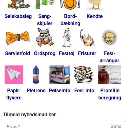
Selskabsleg
Sang-
Bord-
Kendte
skjuler
dækning
Servietfold
Ordsprog
Festtøj
Frisurer
Fest-
arrangør
Papir-
Pletrens
Pølseinfo
Fest info
Promille
flyvere
beregning
Tilmeld nyhedsmail her