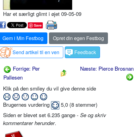
Har et særligt glimt i øjet 09-05-09
Save
Gem i Min Festbog
Opret din egen Festbog
Send artikel til en ven
Feedback
Forrige: Per
Næste: Pierce Brosnan
Pallesen
Klik på den smiley du vil give denne side
Brugernes vurdering
5,0
(
8
stemmer)
Siden er blevet set 6.235 gange -
Se og skriv
.
kommentarer herunder