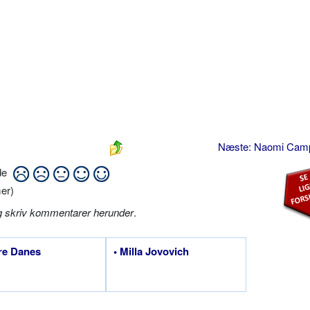
Næste: Naomi Cam
ide
er)
g skriv kommentarer herunder
.
ire Danes
• Milla Jovovich