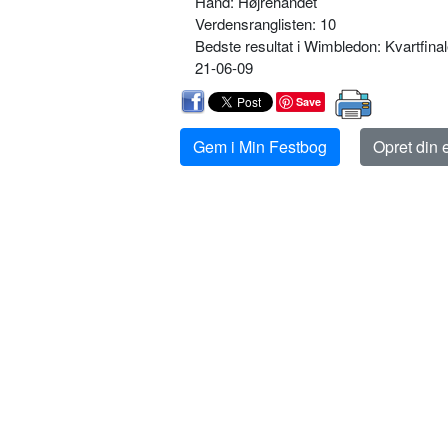
Hånd: Højrehåndet
Verdensranglisten: 10
Bedste resultat i Wimbledon: Kvartfina
21-06-09
Save
Gem i Min Festbog
Opret din