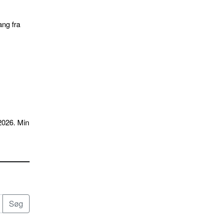
ang fra
2026. Min