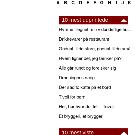
A
B
C
D
E
F
G
H
I
J
K
10 mest udprintede
Hymne tilegnet min vidunderlige husbond
Drikkevarer på restaurant
Godnat til de store, godnat til de små
Hvem ligner det, jeg tænker på?
Alle går rundt og forelsker sig
Dronningens sang
Der sad to katte på et bord
Tivoli for børn
Hør, hør hvor det tø'r - Tøvejr
Et bryggeri, et bryggeri
10 mest viste