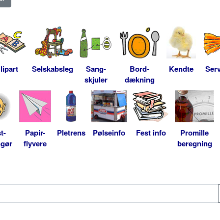
lipart
Selskabsleg
Sang-
Bord-
Kendte
Serv
skjuler
dækning
t-
Papir-
Pletrens
Pølseinfo
Fest info
Promille
ngør
flyvere
beregning