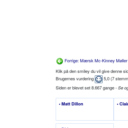
Forrige: Mærsk Mc-Kinney Møller
Klik på den smiley du vil give denne s
Brugernes vurdering
5,0
(
7
stemm
Siden er blevet set 8.667 gange -
Se o
• Matt Dillon
• Cla