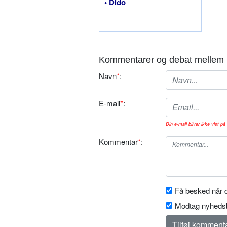
• Dido
Kommentarer og debat mellem 
Navn
*
:
E-mail
*
:
Din e-mail bliver ikke vist på 
Kommentar
*
:
Få besked når d
Modtag nyhedsb