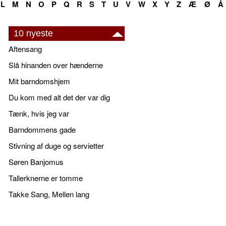
L
M
N
O
P
Q
R
S
T
U
V
W
X
Y
Z
Æ
Ø
Å
10 nyeste
Aftensang
Slå hinanden over hænderne
Mit barndomshjem
Du kom med alt det der var dig
Tænk, hvis jeg var
Barndommens gade
Stivning af duge og servietter
Søren Banjomus
Tallerknerne er tomme
Takke Sang, Mellen lang