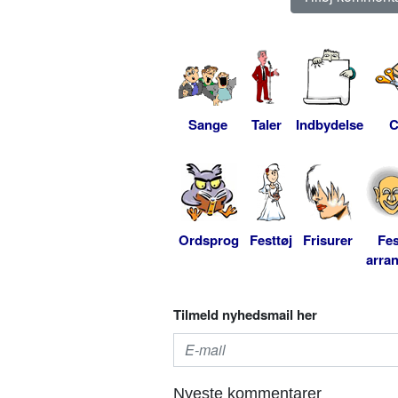
Sange
Taler
Indbydelse
C
Ordsprog
Festtøj
Frisurer
Fes
arra
Tilmeld nyhedsmail her
Nyeste kommentarer