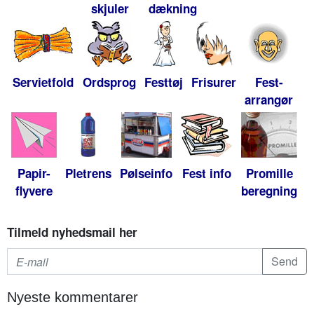
skjuler
dækning
Servietfold
Ordsprog
Festtøj
Frisurer
Fest-
arrangør
Papir-
Pletrens
Pølseinfo
Fest info
Promille
flyvere
beregning
Tilmeld nyhedsmail her
Nyeste kommentarer