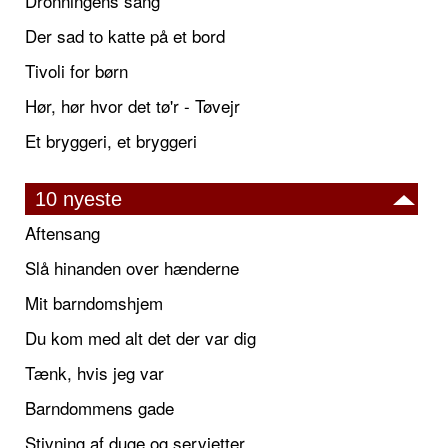
Dronningens sang
Der sad to katte på et bord
Tivoli for børn
Hør, hør hvor det tø'r - Tøvejr
Et bryggeri, et bryggeri
10 nyeste
Aftensang
Slå hinanden over hænderne
Mit barndomshjem
Du kom med alt det der var dig
Tænk, hvis jeg var
Barndommens gade
Stivning af duge og servietter