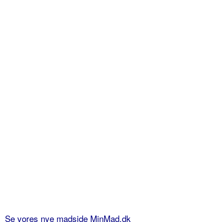
Se vores nye madside MinMad.dk