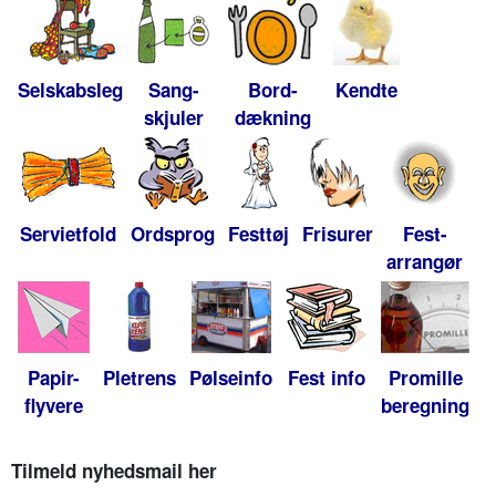
Selskabsleg
Sang-
Bord-
Kendte
skjuler
dækning
Servietfold
Ordsprog
Festtøj
Frisurer
Fest-
arrangør
Papir-
Pletrens
Pølseinfo
Fest info
Promille
flyvere
beregning
Tilmeld nyhedsmail her