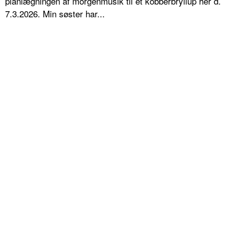
planlægningen af morgenmusik til et kobberbryllup her d.
7.3.2026. Min søster har...