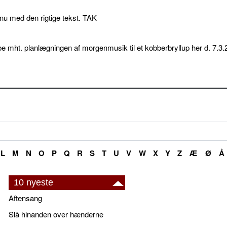
p nu med den rigtige tekst. TAK
e mht. planlægningen af morgenmusik til et kobberbryllup her d. 7.3.
L
M
N
O
P
Q
R
S
T
U
V
W
X
Y
Z
Æ
Ø
Å
10 nyeste
Aftensang
Slå hinanden over hænderne