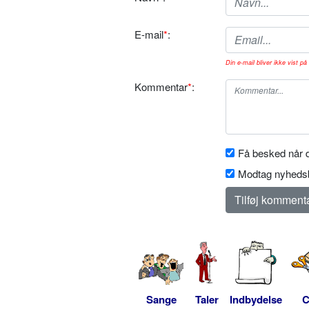
E-mail
*
:
Din e-mail bliver ikke vist på 
Kommentar
*
:
Få besked når d
Modtag nyhedsb
Sange
Taler
Indbydelse
C