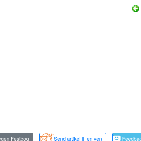
 egen Festbog
Send artikel til en ven
Feedba