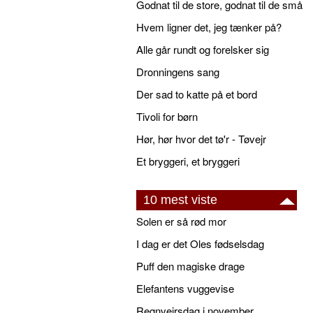
Godnat til de store, godnat til de små
Hvem ligner det, jeg tænker på?
Alle går rundt og forelsker sig
Dronningens sang
Der sad to katte på et bord
Tivoli for børn
Hør, hør hvor det tø'r - Tøvejr
Et bryggeri, et bryggeri
10 mest viste
Solen er så rød mor
I dag er det Oles fødselsdag
Puff den magiske drage
Elefantens vuggevise
Regnvejrsdag i november