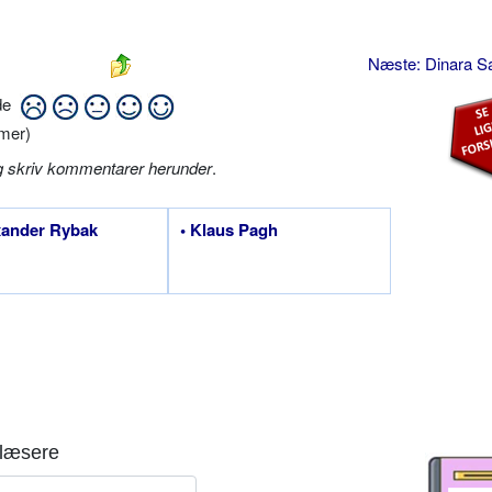
Næste: Dinara S
ide
mer)
g skriv kommentarer herunder
.
xander Rybak
• Klaus Pagh
læsere