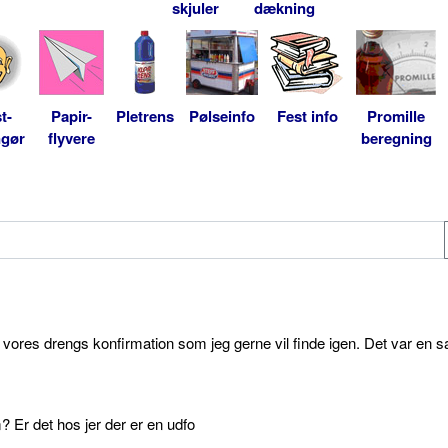
skjuler
dækning
t-
Papir-
Pletrens
Pølseinfo
Fest info
Promille
ngør
flyvere
beregning
l vores drengs konfirmation som jeg gerne vil finde igen. Det var en s
 Er det hos jer der er en udfo