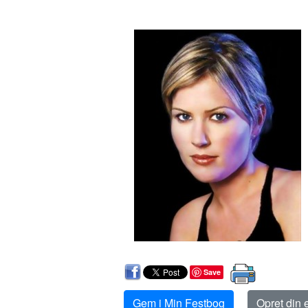
Save
Gem i Min Festbog
Opret din