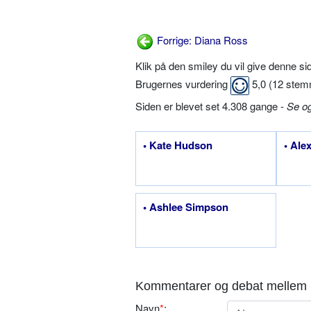
Forrige: Diana Ross
Klik på den smiley du vil give denne s
Brugernes vurdering
5,0
(
12
stem
Siden er blevet set 4.308 gange -
Se o
• Kate Hudson
• Ale
• Ashlee Simpson
Kommentarer og debat mellem 
Navn
*
: