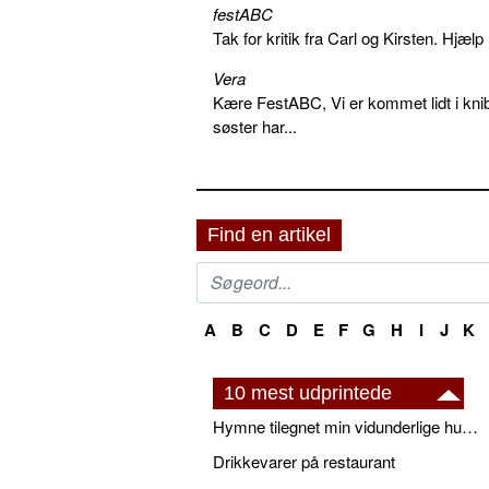
festABC
Tak for kritik fra Carl og Kirsten. Hjæl
Vera
Kære FestABC, Vi er kommet lidt i knib
søster har...
Find en artikel
A
B
C
D
E
F
G
H
I
J
K
10 mest udprintede
Hymne tilegnet min vidunderlige husbond
Drikkevarer på restaurant