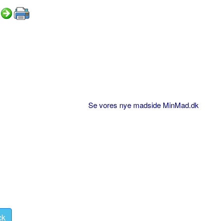
Se vores nye madside MinMad.dk
ck