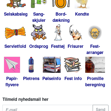
Selskabsleg
Sang-
Bord-
Kendte
skjuler
dækning
Servietfold
Ordsprog
Festtøj
Frisurer
Fest-
arrangør
Papir-
Pletrens
Pølseinfo
Fest info
Promille
flyvere
beregning
Tilmeld nyhedsmail her