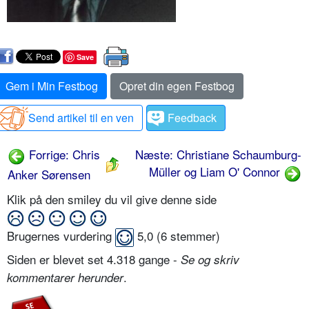
Save
Gem i Min Festbog
Opret din egen Festbog
Send artikel til en ven
Feedback
Forrige: Chris
Næste: Christiane Schaumburg-
Müller og Liam O' Connor
Anker Sørensen
Klik på den smiley du vil give denne side
Brugernes vurdering
5,0
(
6
stemmer)
Siden er blevet set 4.318 gange -
Se og skriv
.
kommentarer herunder