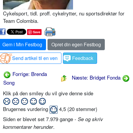
Cykelsport, tidl. proff. cykelrytter, nu sportsdirektør for
Team Colombia.
Save
Gem i Min Festbog
Opret din egen Festbog
Send artikel til en ven
Feedback
Forrige: Brenda
Næste: Bridget Fonda
Song
Klik på den smiley du vil give denne side
Brugernes vurdering
4,5
(
20
stemmer)
Siden er blevet set 7.979 gange -
Se og skriv
.
kommentarer herunder