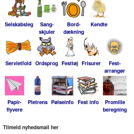
Selskabsleg
Sang-
Bord-
Kendte
skjuler
dækning
Servietfold
Ordsprog
Festtøj
Frisurer
Fest-
arrangør
Papir-
Pletrens
Pølseinfo
Fest info
Promille
flyvere
beregning
Tilmeld nyhedsmail her