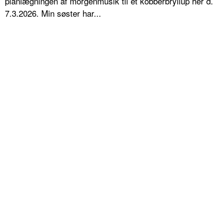
planlægningen af morgenmusik til et kobberbryllup her d.
7.3.2026. Min søster har...