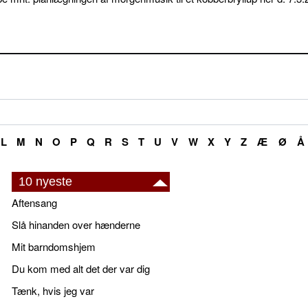
L
M
N
O
P
Q
R
S
T
U
V
W
X
Y
Z
Æ
Ø
Å
10 nyeste
Aftensang
Slå hinanden over hænderne
Mit barndomshjem
Du kom med alt det der var dig
Tænk, hvis jeg var