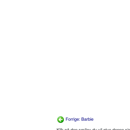
Forrige: Barbie
Klik på den smiley du vil give denne s