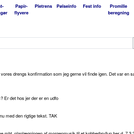
t-
Papir-
Pletrens
Pølseinfo
Fest info
Promille
ngør
flyvere
beregning
l vores drengs konfirmation som jeg gerne vil finde igen. Det var en s
 Er det hos jer der er en udfo
p nu med den rigtige tekst. TAK
e mht. planlægningen af morgenmusik til et kobberbryllup her d. 7.3.