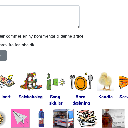
er kommer en ny kommentar til denne artikel
rev fra festabc.dk
lipart
Selskabsleg
Sang-
Bord-
Kendte
Serv
skjuler
dækning