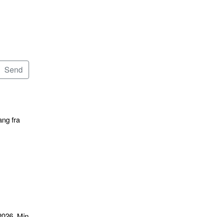
ang fra
2026. Min