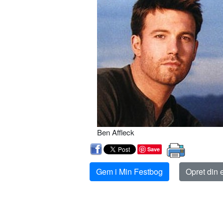
Ben Affleck
Save
Gem i Min Festbog
Opret din