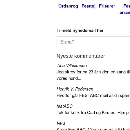
Ordsprog
Festtøj
Frisurer
Fes
arra
Tilmeld nyhedsmail her
Nyeste kommentarer
Tina Vilhelmsen
Jeg skrev for ca 23 år siden en sang ti
vores hund...
Henrik V. Pedersen
Hvorfor går FESTABC mail altid i spam?
festABC
Tak for kritik fra Carl og Kirsten. Hjæl
Vera
Kære FestABC, Vi er kommet lidt i knib