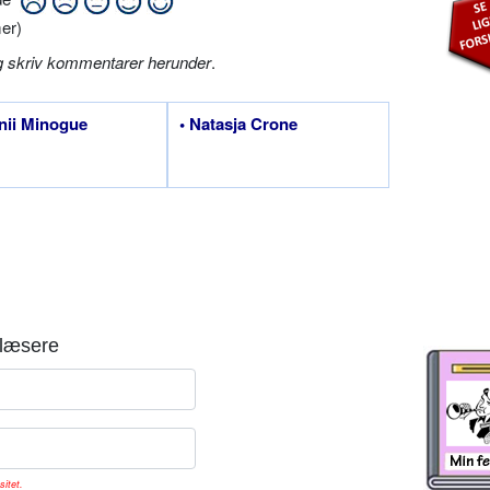
er)
g skriv kommentarer herunder
.
nii Minogue
• Natasja Crone
læsere
sitet.