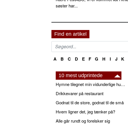
søster har...
Find en artikel
A
B
C
D
E
F
G
H
I
J
K
10 mest udprintede
Hymne tilegnet min vidunderlige husbond
Drikkevarer på restaurant
Godnat til de store, godnat til de små
Hvem ligner det, jeg tænker på?
Alle går rundt og forelsker sig