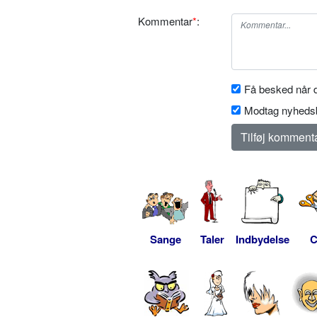
Kommentar
*
:
Få besked når d
Modtag nyhedsb
Sange
Taler
Indbydelse
C