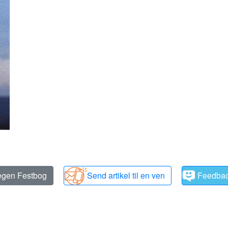
 egen Festbog
Send artikel til en ven
Feedba