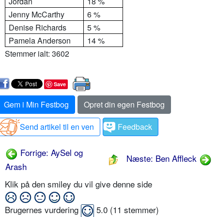
Jordan
18 %
Jenny McCarthy
6 %
Denise Richards
5 %
Pamela Anderson
14 %
Stemmer ialt: 3602
Save
Gem i Min Festbog
Opret din egen Festbog
Send artikel til en ven
Feedback
Forrige: AySel og
Næste: Ben Affleck
Arash
Klik på den smiley du vil give denne side
Brugernes vurdering
5.0
(
11
stemmer)