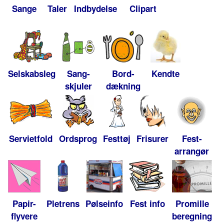
Sange
Taler
Indbydelse
Clipart
Selskabsleg
Sang-
Bord-
Kendte
skjuler
dækning
Servietfold
Ordsprog
Festtøj
Frisurer
Fest-
arrangør
Papir-
Pletrens
Pølseinfo
Fest info
Promille
flyvere
beregning