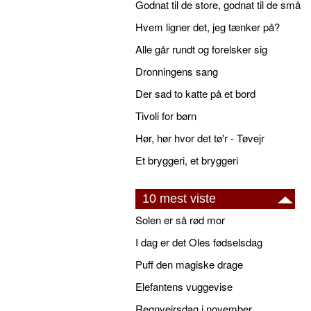
Godnat til de store, godnat til de små
Hvem ligner det, jeg tænker på?
Alle går rundt og forelsker sig
Dronningens sang
Der sad to katte på et bord
Tivoli for børn
Hør, hør hvor det tø'r - Tøvejr
Et bryggeri, et bryggeri
10 mest viste
Solen er så rød mor
I dag er det Oles fødselsdag
Puff den magiske drage
Elefantens vuggevise
Regnvejrsdag i november