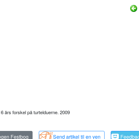
års forskel på turtelduerne. 2009
 egen Festbog
Send artikel til en ven
Feedba