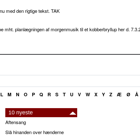
p nu med den rigtige tekst. TAK
e mht. planlægningen af morgenmusik til et kobberbryllup her d. 7.3.
L
M
N
O
P
Q
R
S
T
U
V
W
X
Y
Z
Æ
Ø
Å
10 nyeste
Aftensang
Slå hinanden over hænderne