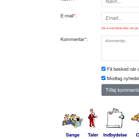
E-mail
*
:
Din e-mail bliver ikke vist på 
Kommentar
*
:
Få besked når d
Modtag nyhedsb
Sange
Taler
Indbydelse
C