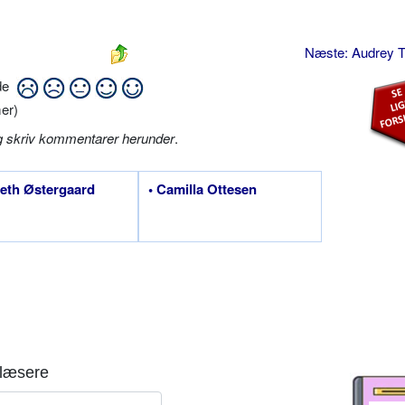
Næste: Audrey 
ide
er)
g skriv kommentarer herunder
.
beth Østergaard
• Camilla Ottesen
læsere