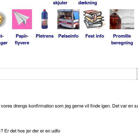
skjuler
dækning
t-
Papir-
Pletrens
Pølseinfo
Fest info
Promille
ngør
flyvere
beregning
l vores drengs konfirmation som jeg gerne vil finde igen. Det var en s
 Er det hos jer der er en udfo