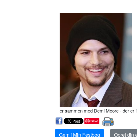
er sammen med Demi Moore - der er 16 
Save
Gem i Min Festbog
Opret din