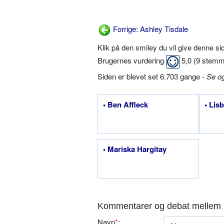
Forrige: Ashley Tisdale
Klik på den smiley du vil give denne s
Brugernes vurdering
5,0
(
9
stemm
Siden er blevet set 6.703 gange -
Se o
• Ben Affleck
• Lis
• Mariska Hargitay
Kommentarer og debat mellem 
Navn
*
: