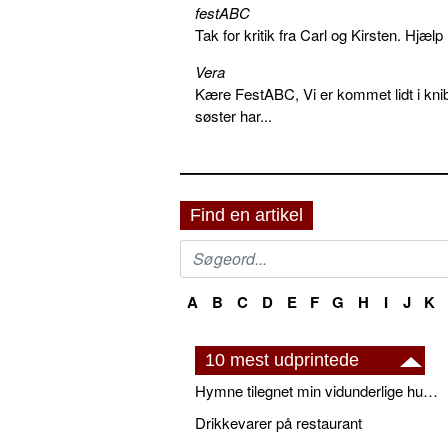
festABC
Tak for kritik fra Carl og Kirsten. Hjæl
Vera
Kære FestABC, Vi er kommet lidt i knib
søster har...
Find en artikel
A
B
C
D
E
F
G
H
I
J
K
10 mest udprintede
Hymne tilegnet min vidunderlige husbond
Drikkevarer på restaurant