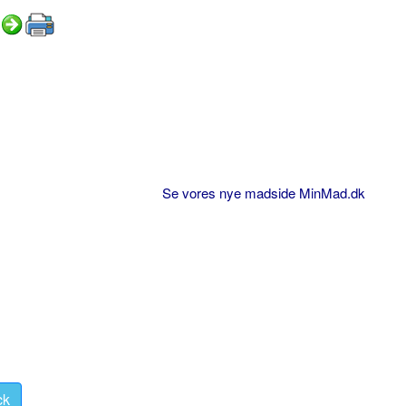
Se vores nye madside MinMad.dk
ck