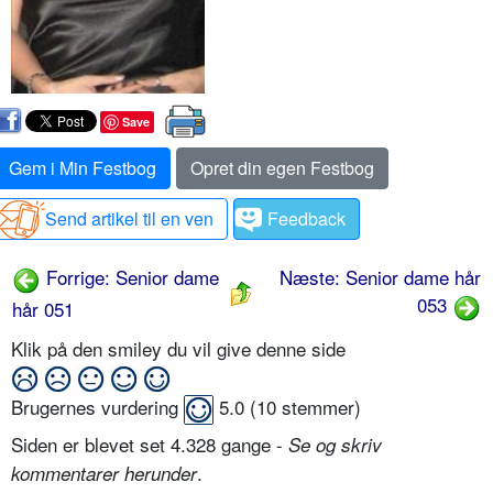
Save
Gem i Min Festbog
Opret din egen Festbog
Send artikel til en ven
Feedback
Forrige: Senior dame
Næste: Senior dame hår
053
hår 051
Klik på den smiley du vil give denne side
Brugernes vurdering
5.0
(
10
stemmer)
Siden er blevet set 4.328 gange -
Se og skriv
.
kommentarer herunder