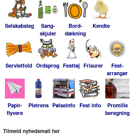
Selskabsleg
Sang-
Bord-
Kendte
skjuler
dækning
Servietfold
Ordsprog
Festtøj
Frisurer
Fest-
arrangør
Papir-
Pletrens
Pølseinfo
Fest info
Promille
flyvere
beregning
Tilmeld nyhedsmail her