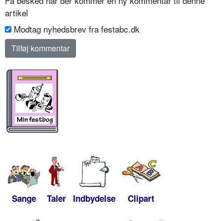
Få besked når der kommer en ny kommentar til denne
artikel
Modtag nyhedsbrev fra festabc.dk
Sange
Taler
Indbydelse
Clipart