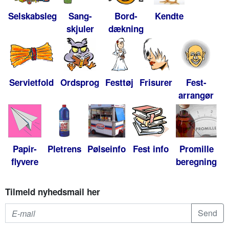
Selskabsleg
Sang-
Bord-
Kendte
skjuler
dækning
Servietfold
Ordsprog
Festtøj
Frisurer
Fest-
arrangør
Papir-
Pletrens
Pølseinfo
Fest info
Promille
flyvere
beregning
Tilmeld nyhedsmail her