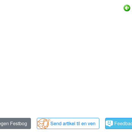
 egen Festbog
Send artikel til en ven
Feedba