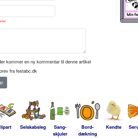
sitet.
er kommer en ny kommentar til denne artikel
rev fra festabc.dk
lipart
Selskabsleg
Sang-
Bord-
Kendte
Serv
skjuler
dækning