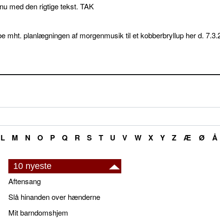
p nu med den rigtige tekst. TAK
e mht. planlægningen af morgenmusik til et kobberbryllup her d. 7.3.
L
M
N
O
P
Q
R
S
T
U
V
W
X
Y
Z
Æ
Ø
Å
10 nyeste
Aftensang
Slå hinanden over hænderne
Mit barndomshjem