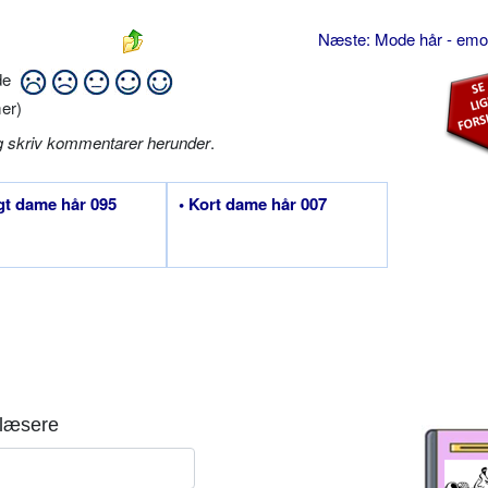
Næste: Mode hår - em
ide
er)
g skriv kommentarer herunder
.
gt dame hår 095
• Kort dame hår 007
læsere