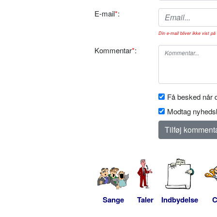
E-mail
*
:
Din e-mail bliver ikke vist på 
Kommentar
*
:
Få besked når d
Modtag nyhedsb
Sange
Taler
Indbydelse
C