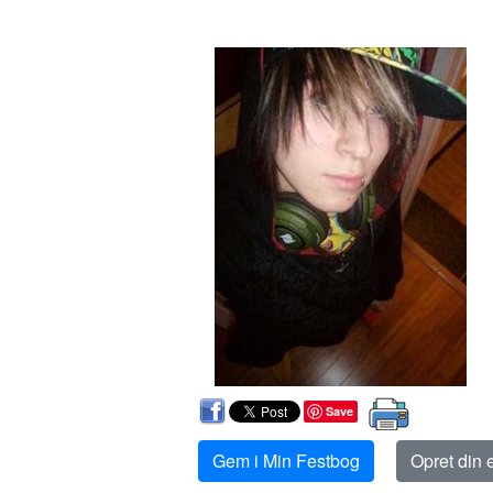
Save
Gem i Min Festbog
Opret din