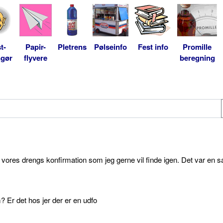
t-
Papir-
Pletrens
Pølseinfo
Fest info
Promille
ngør
flyvere
beregning
l vores drengs konfirmation som jeg gerne vil finde igen. Det var en s
 Er det hos jer der er en udfo