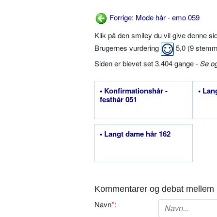
Forrige: Mode hår - emo 059
Klik på den smiley du vil give denne s
Brugernes vurdering
5,0
(
9
stemm
Siden er blevet set 3.404 gange -
Se o
• Konfirmationshår -
• Lan
festhår 051
• Langt dame hår 162
Kommentarer og debat mellem 
Navn
*
: