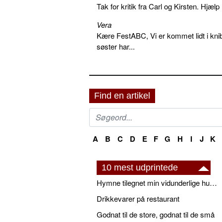
Tak for kritik fra Carl og Kirsten. Hjæl
Vera
Kære FestABC, Vi er kommet lidt i knib
søster har...
Find en artikel
A
B
C
D
E
F
G
H
I
J
K
10 mest udprintede
Hymne tilegnet min vidunderlige husbond
Drikkevarer på restaurant
Godnat til de store, godnat til de små