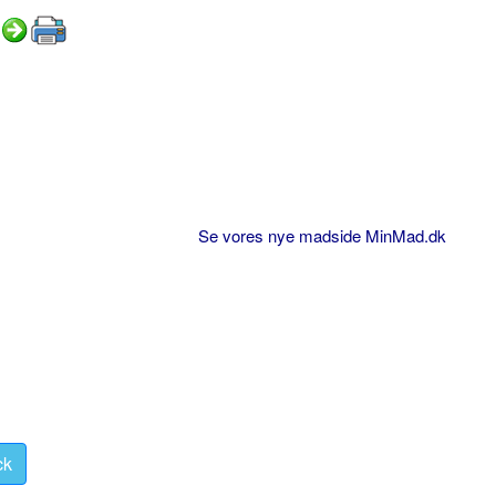
Se vores nye madside MinMad.dk
ck