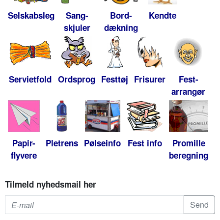
Selskabsleg
Sang-
Bord-
Kendte
skjuler
dækning
Servietfold
Ordsprog
Festtøj
Frisurer
Fest-
arrangør
Papir-
Pletrens
Pølseinfo
Fest info
Promille
flyvere
beregning
Tilmeld nyhedsmail her