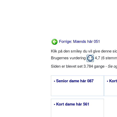
Forrige: Mænds hår 051
Klik på den smiley du vil give denne s
Brugernes vurdering
4,7
(
6
stemm
Siden er blevet set 3.784 gange -
Se o
• Senior dame hår 087
• Kor
• Kort dame hår 561