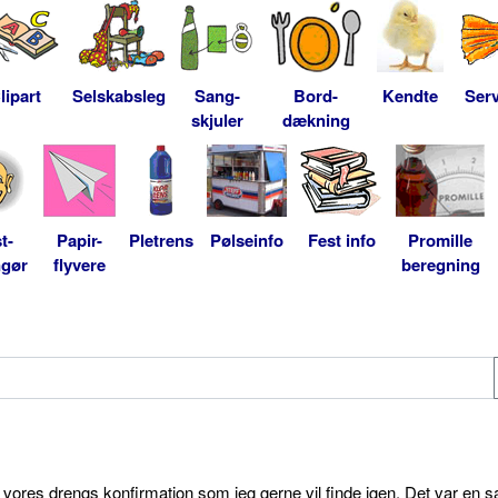
lipart
Selskabsleg
Sang-
Bord-
Kendte
Serv
skjuler
dækning
t-
Papir-
Pletrens
Pølseinfo
Fest info
Promille
ngør
flyvere
beregning
l vores drengs konfirmation som jeg gerne vil finde igen. Det var en s