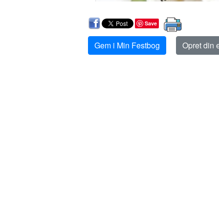
Save
Gem i Min Festbog
Opret din