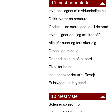
10 mest udprintede
Hymne tilegnet min vidunderlige husbond
Drikkevarer på restaurant
Godnat til de store, godnat til de små
Hvem ligner det, jeg tænker på?
Alle går rundt og forelsker sig
Dronningens sang
Der sad to katte på et bord
Tivoli for børn
Hør, hør hvor det tø'r - Tøvejr
Et bryggeri, et bryggeri
10 mest viste
Solen er så rød mor