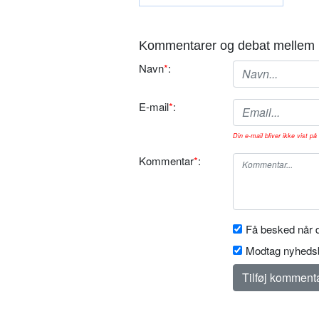
Kommentarer og debat mellem 
Navn
*
:
E-mail
*
:
Din e-mail bliver ikke vist på 
Kommentar
*
:
Få besked når d
Modtag nyhedsb