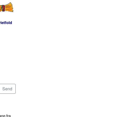
ietfold
ang fra