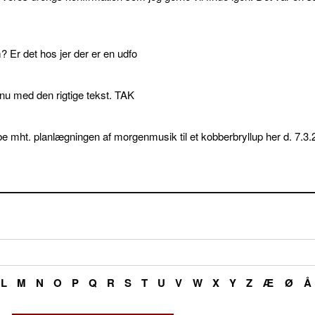
 Er det hos jer der er en udfo
p nu med den rigtige tekst. TAK
e mht. planlægningen af morgenmusik til et kobberbryllup her d. 7.3.
L
M
N
O
P
Q
R
S
T
U
V
W
X
Y
Z
Æ
Ø
Å