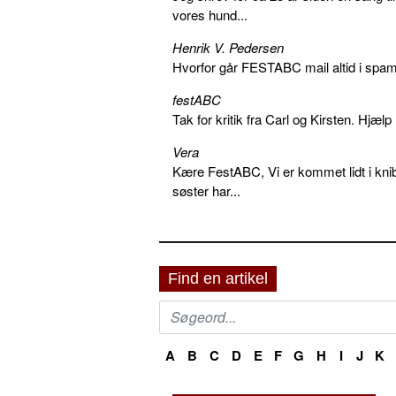
vores hund...
Henrik V. Pedersen
Hvorfor går FESTABC mail altid i spam?
festABC
Tak for kritik fra Carl og Kirsten. Hjæl
Vera
Kære FestABC, Vi er kommet lidt i knib
søster har...
Find en artikel
A
B
C
D
E
F
G
H
I
J
K