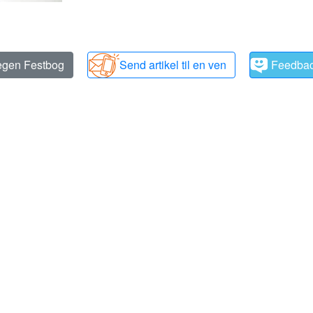
 egen Festbog
Send artikel til en ven
Feedba