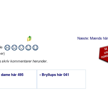
Næste: Mænds hå
ide
er)
g skriv kommentarer herunder
.
t dame hår 495
• Bryllups hår 041