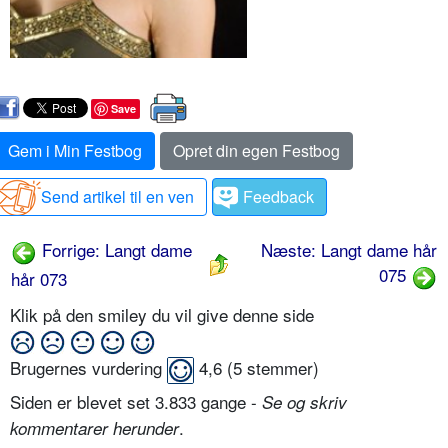
Save
Gem i Min Festbog
Opret din egen Festbog
Send artikel til en ven
Feedback
Forrige: Langt dame
Næste: Langt dame hår
075
hår 073
Klik på den smiley du vil give denne side
Brugernes vurdering
4,6
(
5
stemmer)
Siden er blevet set 3.833 gange -
Se og skriv
.
kommentarer herunder