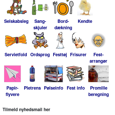
Selskabsleg
Sang-
Bord-
Kendte
skjuler
dækning
Servietfold
Ordsprog
Festtøj
Frisurer
Fest-
arrangør
Papir-
Pletrens
Pølseinfo
Fest info
Promille
flyvere
beregning
Tilmeld nyhedsmail her