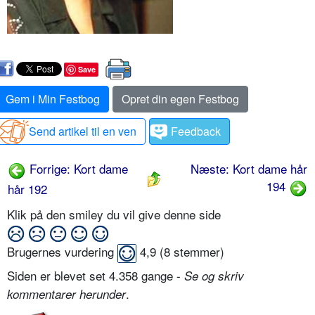
Save
Gem i Min Festbog
Opret din egen Festbog
Send artikel til en ven
Feedback
Forrige: Kort dame
Næste: Kort dame hår
194
hår 192
Klik på den smiley du vil give denne side
Brugernes vurdering
4,9
(
8
stemmer)
Siden er blevet set 4.358 gange -
Se og skriv
.
kommentarer herunder