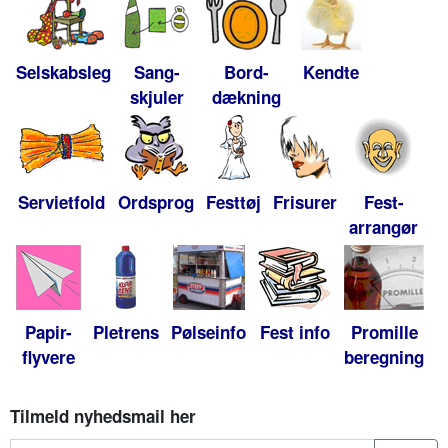
Selskabsleg
Sang-
Bord-
Kendte
skjuler
dækning
Servietfold
Ordsprog
Festtøj
Frisurer
Fest-
arrangør
Papir-
Pletrens
Pølseinfo
Fest info
Promille
flyvere
beregning
Tilmeld nyhedsmail her