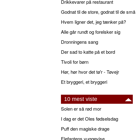
Drikkevarer på restaurant
Godnat til de store, godnat til de små
Hvem ligner det, jeg tænker på?
Alle går rundt og forelsker sig
Dronningens sang
Der sad to katte på et bord
Tivoli for børn
Hør, hør hvor det tø'r - Tøvejr
Et bryggeri, et bryggeri
10 mest viste
Solen er så rød mor
I dag er det Oles fødselsdag
Puff den magiske drage
Elefantens vuggevise