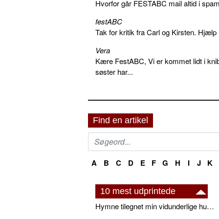
Hvorfor går FESTABC mail altid i spam?
festABC
Tak for kritik fra Carl og Kirsten. Hjæl
Vera
Kære FestABC, Vi er kommet lidt i knib
søster har...
Find en artikel
A
B
C
D
E
F
G
H
I
J
K
10 mest udprintede
Hymne tilegnet min vidunderlige husbond