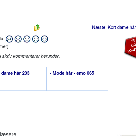
Næste: Kort dame hå
ide
mer)
g skriv kommentarer herunder
.
t dame hår 233
• Mode hår - emo 065
læsere