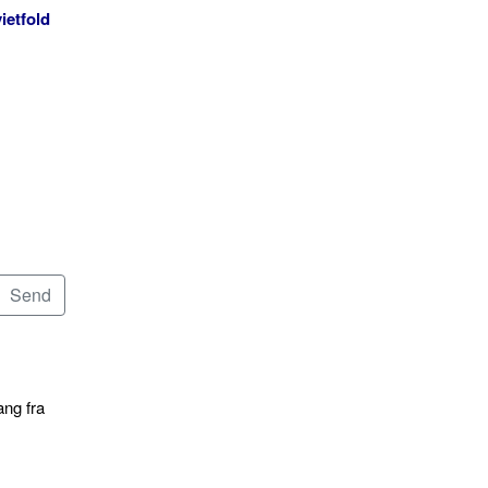
ietfold
ang fra