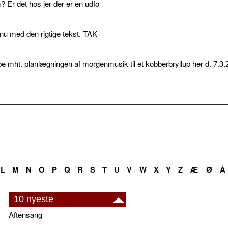
 Er det hos jer der er en udfo
p nu med den rigtige tekst. TAK
e mht. planlægningen af morgenmusik til et kobberbryllup her d. 7.3.
L
M
N
O
P
Q
R
S
T
U
V
W
X
Y
Z
Æ
Ø
Å
10 nyeste
Aftensang