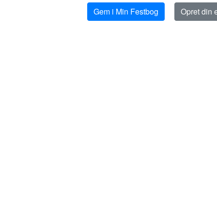
Gem i Min Festbog
Opret din