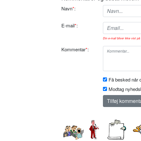
Navn
*
:
E-mail
*
:
Din e-mail bliver ikke vist på 
Kommentar
*
:
Få besked når d
Modtag nyhedsb