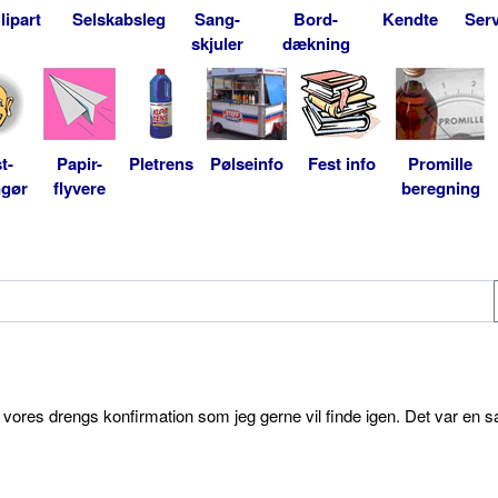
lipart
Selskabsleg
Sang-
Bord-
Kendte
Serv
skjuler
dækning
t-
Papir-
Pletrens
Pølseinfo
Fest info
Promille
ngør
flyvere
beregning
l vores drengs konfirmation som jeg gerne vil finde igen. Det var en s