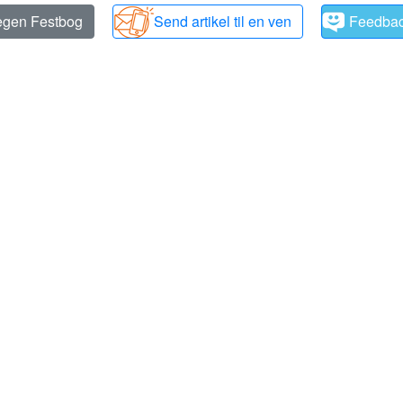
 egen Festbog
Send artikel til en ven
Feedba