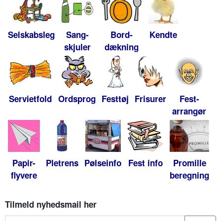
Selskabsleg
Sang-
Bord-
Kendte
skjuler
dækning
Servietfold
Ordsprog
Festtøj
Frisurer
Fest-
arrangør
Papir-
Pletrens
Pølseinfo
Fest info
Promille
flyvere
beregning
Tilmeld nyhedsmail her