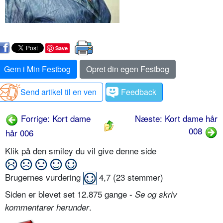
Save
Gem i Min Festbog
Opret din egen Festbog
Send artikel til en ven
Feedback
Forrige: Kort dame
Næste: Kort dame hår
008
hår 006
Klik på den smiley du vil give denne side
Brugernes vurdering
4,7
(
23
stemmer)
Siden er blevet set 12.875 gange -
Se og skriv
.
kommentarer herunder