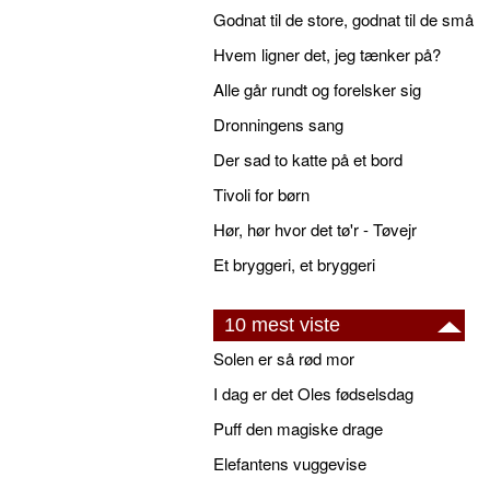
Godnat til de store, godnat til de små
Hvem ligner det, jeg tænker på?
Alle går rundt og forelsker sig
Dronningens sang
Der sad to katte på et bord
Tivoli for børn
Hør, hør hvor det tø'r - Tøvejr
Et bryggeri, et bryggeri
10 mest viste
Solen er så rød mor
I dag er det Oles fødselsdag
Puff den magiske drage
Elefantens vuggevise