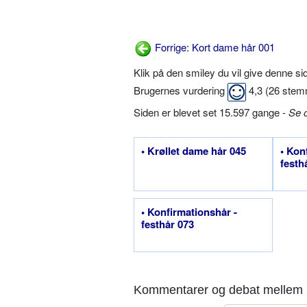
Forrige: Kort dame hår 001
Klik på den smiley du vil give denne s
Brugernes vurdering
4,3
(
26
stem
Siden er blevet set 15.597 gange -
Se 
• Krøllet dame hår 045
• Kon
festh
• Konfirmationshår -
festhår 073
Kommentarer og debat mellem 