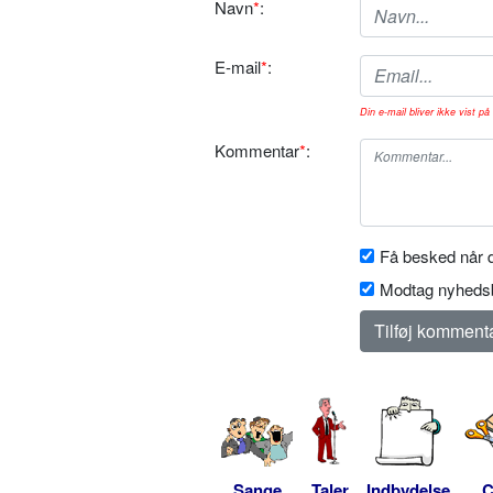
Navn
*
:
E-mail
*
:
Din e-mail bliver ikke vist på 
Kommentar
*
:
Få besked når d
Modtag nyhedsb
Sange
Taler
Indbydelse
C