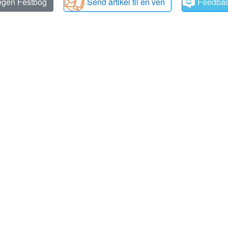
 egen Festbog
Send artikel til en ven
Feedba