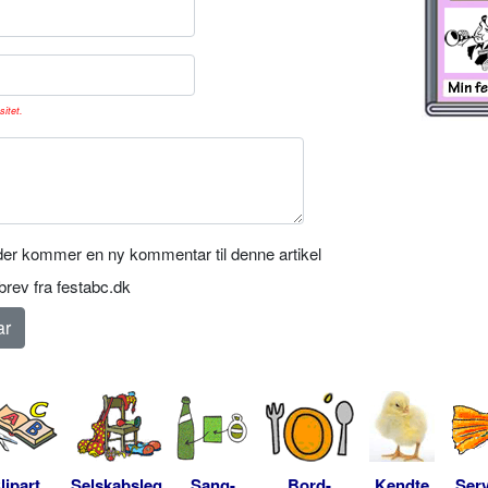
sitet.
er kommer en ny kommentar til denne artikel
rev fra festabc.dk
lipart
Selskabsleg
Sang-
Bord-
Kendte
Serv