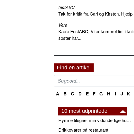
festABC
Tak for kritik fra Carl og Kirsten. Hjæl
Vera
Kære FestABC, Vi er kommet lidt i knib
søster har...
Find en artikel
A
B
C
D
E
F
G
H
I
J
K
10 mest udprintede
Hymne tilegnet min vidunderlige husbond
Drikkevarer på restaurant