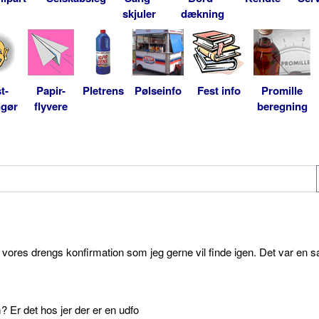
skjuler
dækning
t-
Papir-
Pletrens
Pølseinfo
Fest info
Promille
ngør
flyvere
beregning
l vores drengs konfirmation som jeg gerne vil finde igen. Det var en s
 Er det hos jer der er en udfo