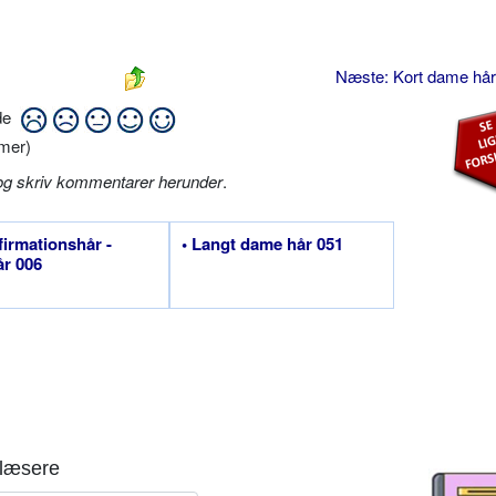
Næste: Kort dame hå
ide
mer)
og skriv kommentarer herunder
.
firmationshår -
• Langt dame hår 051
år 006
læsere