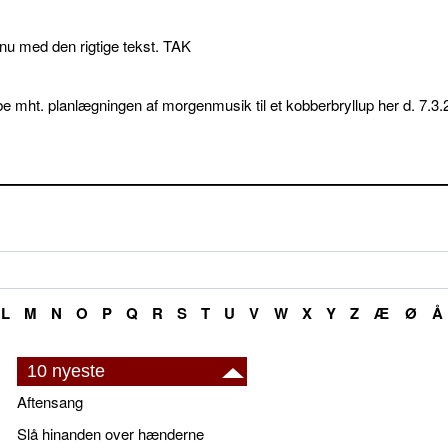
p nu med den rigtige tekst. TAK
e mht. planlægningen af morgenmusik til et kobberbryllup her d. 7.3.
L
M
N
O
P
Q
R
S
T
U
V
W
X
Y
Z
Æ
Ø
Å
10 nyeste
Aftensang
Slå hinanden over hænderne