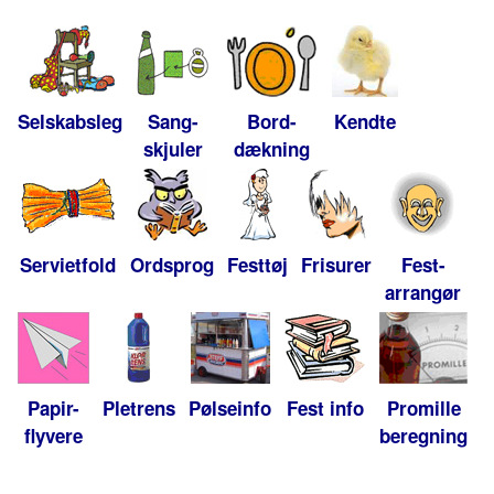
Selskabsleg
Sang-
Bord-
Kendte
skjuler
dækning
Servietfold
Ordsprog
Festtøj
Frisurer
Fest-
arrangør
Papir-
Pletrens
Pølseinfo
Fest info
Promille
flyvere
beregning