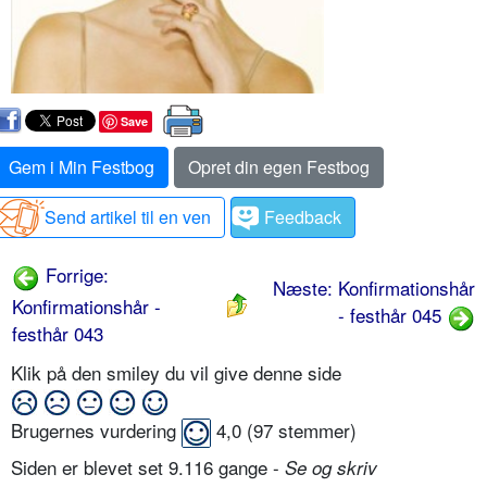
Save
Gem i Min Festbog
Opret din egen Festbog
Send artikel til en ven
Feedback
Forrige:
Næste: Konfirmationshår
Konfirmationshår -
- festhår 045
festhår 043
Klik på den smiley du vil give denne side
Brugernes vurdering
4,0
(
97
stemmer)
Siden er blevet set 9.116 gange -
Se og skriv