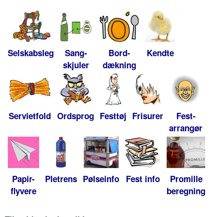
Selskabsleg
Sang-
Bord-
Kendte
skjuler
dækning
Servietfold
Ordsprog
Festtøj
Frisurer
Fest-
arrangør
Papir-
Pletrens
Pølseinfo
Fest info
Promille
flyvere
beregning