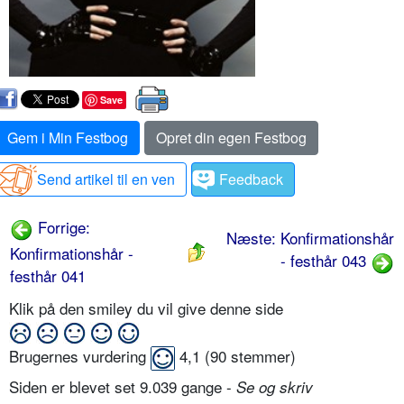
Save
Gem i Min Festbog
Opret din egen Festbog
Send artikel til en ven
Feedback
Forrige:
Næste: Konfirmationshår
Konfirmationshår -
- festhår 043
festhår 041
Klik på den smiley du vil give denne side
Brugernes vurdering
4,1
(
90
stemmer)
Siden er blevet set 9.039 gange -
Se og skriv