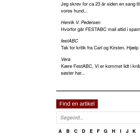
Jeg skrev for ca 23 år siden en sang ti
vores hund...
Henrik V. Pedersen
Hvorfor går FESTABC mail altid i spam?
festABC
Tak for kritik fra Carl og Kirsten. Hjæl
Vera
Kære FestABC, Vi er kommet lidt i knib
søster har...
Find en artikel
A
B
C
D
E
F
G
H
I
J
K