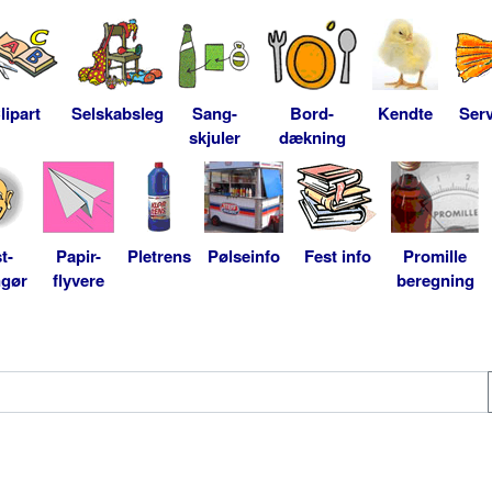
lipart
Selskabsleg
Sang-
Bord-
Kendte
Serv
skjuler
dækning
t-
Papir-
Pletrens
Pølseinfo
Fest info
Promille
ngør
flyvere
beregning