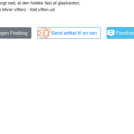
angt ned, at den holdes fast af glaskanten,
liver viften) - fold viften ud.
 egen Festbog
Send artikel til en ven
Feedba