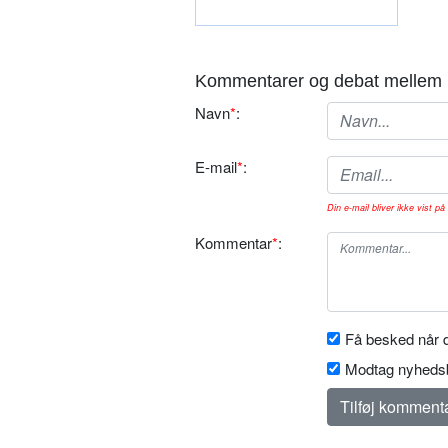
Kommentarer og debat mellem 
Navn
*
:
E-mail
*
:
Din e-mail bliver ikke vist på 
Kommentar
*
:
Få besked når d
Modtag nyhedsb