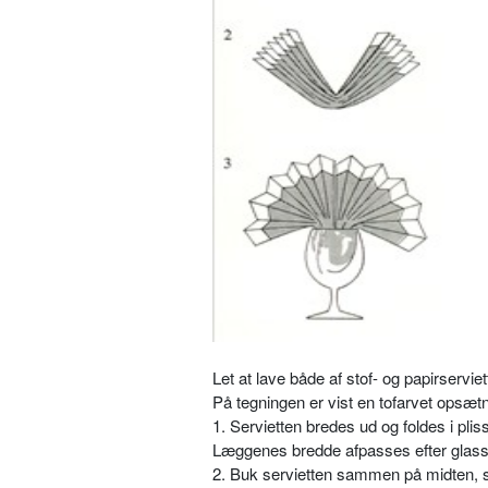
Let at lave både af stof- og papir­serviet
På tegningen er vist en tofarvet opsætn
1. Servietten bredes ud og foldes i pliss
Læggenes bredde afpasses efter glasse
2. Buk servietten sammen på midten,