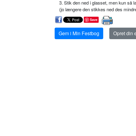
3. Stik den ned i glasset, men kun så l
(jo længere den stikkes ned des mindre b
Save
Gem i Min Festbog
Opret din