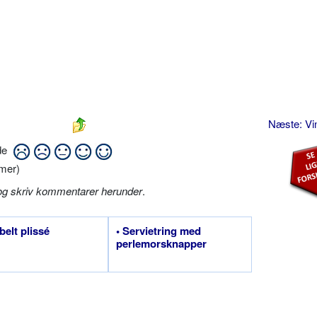
Næste: V
ide
mer)
og skriv kommentarer herunder
.
belt plissé
• Servietring med
perlemorsknapper