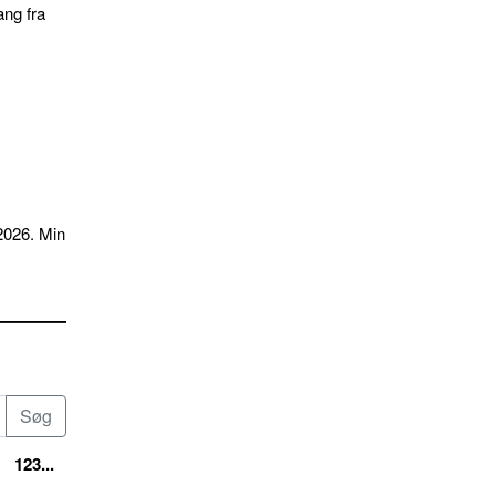
ang fra
2026. Min
123...