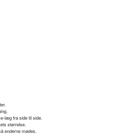
ter.
ing.
e-læg fra side til side.
ts størrelse.
 så enderne mødes.