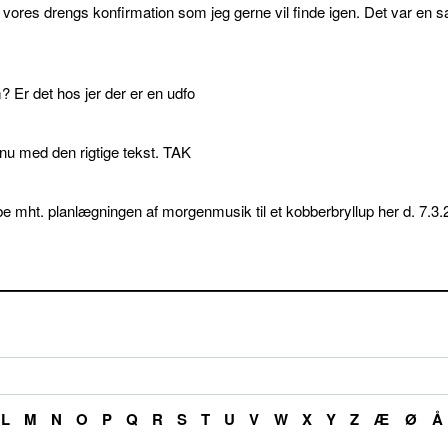
l vores drengs konfirmation som jeg gerne vil finde igen. Det var en s
 Er det hos jer der er en udfo
p nu med den rigtige tekst. TAK
e mht. planlægningen af morgenmusik til et kobberbryllup her d. 7.3.
L
M
N
O
P
Q
R
S
T
U
V
W
X
Y
Z
Æ
Ø
Å