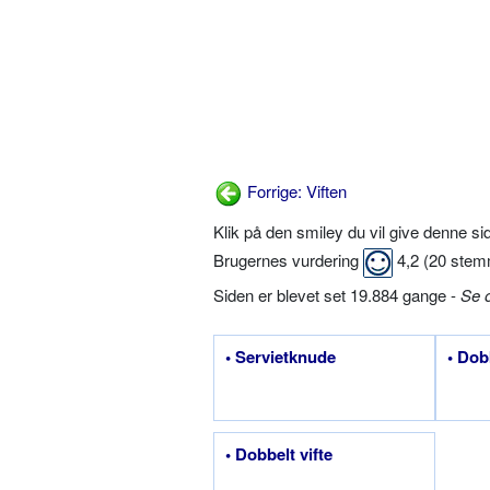
Forrige: Viften
Klik på den smiley du vil give denne s
Brugernes vurdering
4,2
(
20
stem
Siden er blevet set 19.884 gange -
Se 
• Servietknude
• Dob
• Dobbelt vifte