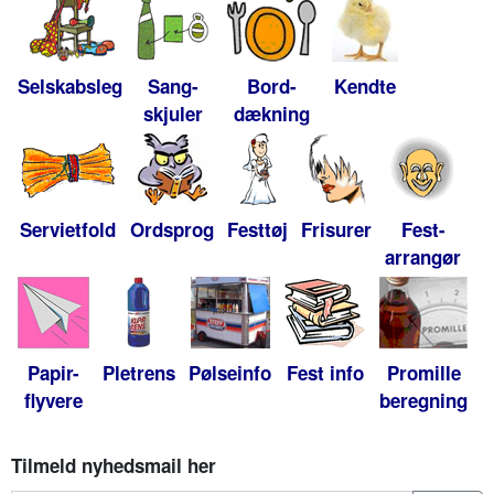
Selskabsleg
Sang-
Bord-
Kendte
skjuler
dækning
Servietfold
Ordsprog
Festtøj
Frisurer
Fest-
arrangør
Papir-
Pletrens
Pølseinfo
Fest info
Promille
flyvere
beregning
Tilmeld nyhedsmail her