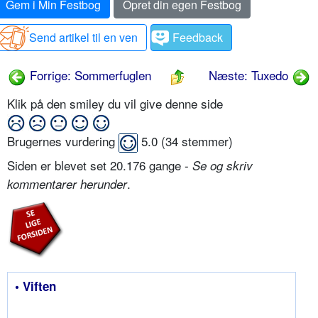
Gem i Min Festbog
Opret din egen Festbog
Send artikel til en ven
Feedback
Forrige: Sommerfuglen
Næste: Tuxedo
Klik på den smiley du vil give denne side
Brugernes vurdering
5.0
(
34
stemmer)
Siden er blevet set 20.176 gange -
Se og skriv
.
kommentarer herunder
• Viften