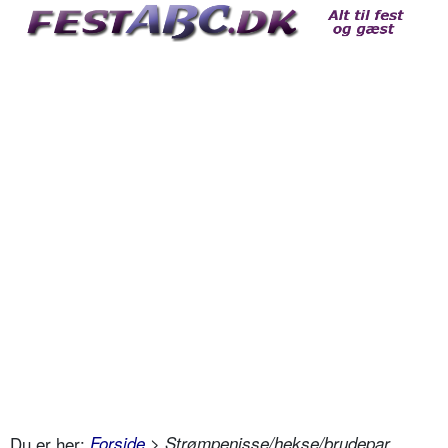
Du er her:
Forside
> Strømpenisse/hekse/brudepar