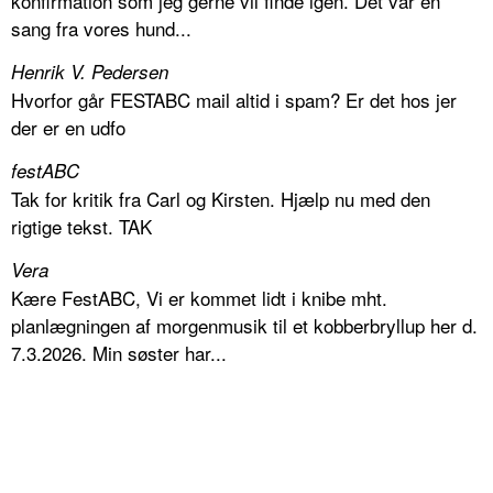
konfirmation som jeg gerne vil finde igen. Det var en
sang fra vores hund...
Henrik V. Pedersen
Hvorfor går FESTABC mail altid i spam? Er det hos jer
der er en udfo
festABC
Tak for kritik fra Carl og Kirsten. Hjælp nu med den
rigtige tekst. TAK
Vera
Kære FestABC, Vi er kommet lidt i knibe mht.
planlægningen af morgenmusik til et kobberbryllup her d.
7.3.2026. Min søster har...