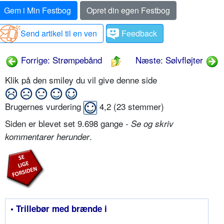
Gem i Min Festbog
Opret din egen Festbog
Send artikel til en ven
Feedback
Forrige: Strømpebånd
Næste: Sølvfløjter
Klik på den smiley du vil give denne side
Brugernes vurdering
4,2
(
23
stemmer)
Siden er blevet set 9.698 gange -
Se og skriv
.
kommentarer herunder
• Trillebør med brænde i