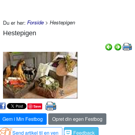
Du er her:
Forside
> Hestepigen
Hestepigen
Save
Gem i Min Festbog
Opret din egen Festbog
Send artikel til en ven
Feedback