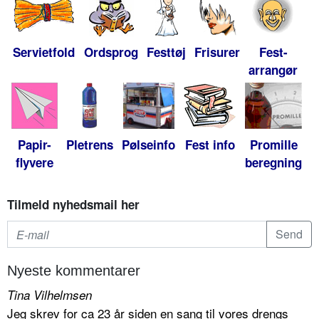
Servietfold
Ordsprog
Festtøj
Frisurer
Fest-
arrangør
Papir-
Pletrens
Pølseinfo
Fest info
Promille
flyvere
beregning
Tilmeld nyhedsmail her
Nyeste kommentarer
Tina Vilhelmsen
Jeg skrev for ca 23 år siden en sang til vores drengs