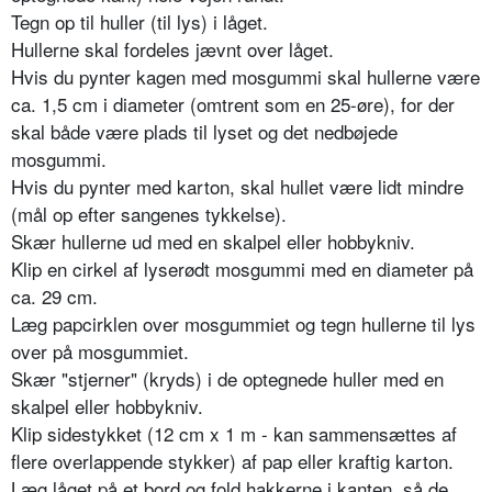
Tegn op til huller (til lys) i låget.
Hullerne skal fordeles jævnt over låget.
Hvis du pynter kagen med mos­gummi skal hullerne være
ca. 1,5 cm i diameter (omtrent som en 25-øre), for der
skal både være plads til lyset og det ned­bøjede
mosgummi.
Hvis du pynter med karton, skal hullet være lidt min­dre
(mål op efter sange­nes tykkelse).
Skær hullerne ud med en skalpel eller hobbykniv.
Klip en cirkel af lyse­rødt mosgummi med en diameter på
ca. 29 cm.
Læg papcirklen over mos­gummiet og tegn hullerne til lys
over på mosgum­miet.
Skær "stjerner" (kryds) i de optegnede hul­ler med en
skalpel eller hobbykniv.
Klip sidestykket (12 cm x 1 m - kan sam­mensættes af
flere over­lappende stykker) af pap eller kraftig karton.
Læg låget på et bord og fold hakkerne i kanten, så de