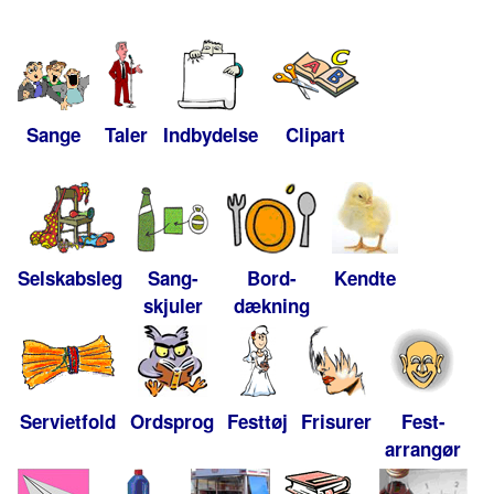
Sange
Taler
Indbydelse
Clipart
Selskabsleg
Sang-
Bord-
Kendte
skjuler
dækning
Servietfold
Ordsprog
Festtøj
Frisurer
Fest-
arrangør