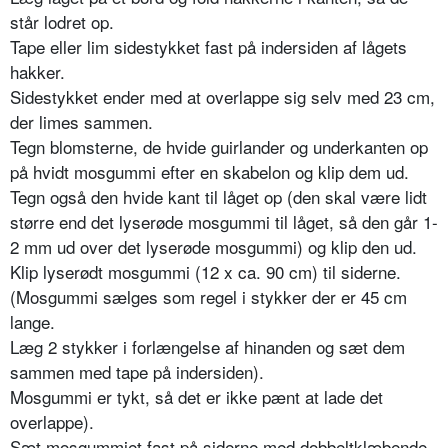
står lodret op.
Tape eller lim sidestykket fast på in­dersiden af lågets
hakker.
Sidestykket ender med at overlappe sig selv med 2­3 cm,
der limes sammen.
Tegn blomsterne, de hvide guirlander og un­derkanten op
på hvidt mosgummi efter en skabelo­n og klip dem ud.
Tegn også den hvide kant til låget op (den skal være lidt
større end det lyserøde mosgummi til låget, så den går 1-
2 mm ud over det lyserøde mos­gummi) og klip den ud.
Klip lyserødt mosgummi (12 x ca. 90 cm) til si­derne.
(Mosgummi sæl­ges som regel i stykker der er 45 cm
lange.
Læg 2 stykker i forlængelse af hinanden og sæt dem
sammen med tape på in­dersiden).
Mosgummi er tykt, så det er ikke pænt at lade det
overlappe).
Sæt mosgummiet fast på siderne med dobbelt­klæbende