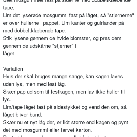
tape.
Lim det lyserøde mos­gummi fast på låget, så "stjernerne"
er over hul­lerne i pappet. Lim kanter og guirlander på
med dobbeltklæbende tape.
Stik lysene gennem de hvide blomster, og pres dem
gennem de ud­skårne "stjerner" i
låget.
Variation
Hvis der skal bruges mange sange, kan ka­gen laves
uden lys, men med løst låg.
Skær pap ud som til festkagen, men lav ikke huller til
lys.
Lim/tape låget fast på sidestykket og vend den om, så
låget bli­ver bund.
Skær nu et nyt låg der, er lidt større end kagen og pynt
det med mos­gummi eller farvet karton.