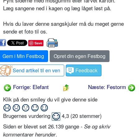
Pynt siderne med mosgummi eller farvet karton.
Læg sangene ned i kagen og læg låget løst på.
Hvis du laver denne sangskjuler må du meget gerne
sende et foto til os.
Save
Gem i Min Festbog
Opret din egen Festbog
Send artikel til en ven
Feedback
Forrige: Elefant
Næste: Festorm
Klik på den smiley du vil give denne side
Brugernes vurdering
4,3
(
20
stemmer)
Siden er blevet set 26.139 gange -
Se og skriv
.
kommentarer herunder