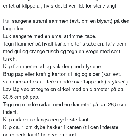
er let at klippe af, hvis det bliver lidt for stort/langt.
Rul sangene stramt sammen (evt. om en bly­ant) på den
lange led.
Luk sangene med en smal strimmel tape.
Tegn flam­mer på hvidt karton efter skabelon, farv dem
med gul og orange tusch og tegn en væge med sort
tusch.
Klip flammerne ud og stik dem ned i lysene.
Brug pap eller kraftig karton til låg og sider (kan evt.
sammensættes af flere mindre overlap­pende) stykker.)
Lav låg ved at tegne en cirkel med en diameter på ca.
30,5 cm på pap.
Tegn en mindre cirkel med en diameter på ca. 28,5 cm
indeni.
Klip cirk­len ud langs den yderste kant.
Klip ca. 1 cm dybe hakker i kanten (til den inderste
optegnede kant) hele vejen rundt.