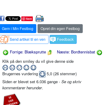
Save
Gem i Min Festbog
Opret din egen Festbog
Send artikel til en ven
Feedback
Forrige: Blæksprutte
Næste: Bordtennisbat
Klik på den smiley du vil give denne side
Brugernes vurdering
5,0
(
26
stemmer)
Siden er blevet set 6.036 gange -
Se og skriv
.
kommentarer herunder