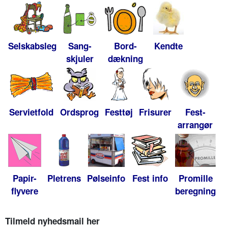
Selskabsleg
Sang-
Bord-
Kendte
skjuler
dækning
Servietfold
Ordsprog
Festtøj
Frisurer
Fest-
arrangør
Papir-
Pletrens
Pølseinfo
Fest info
Promille
flyvere
beregning
Tilmeld nyhedsmail her