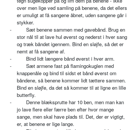
tegn sugekopper på og lim dem på benene - ikke
over men lige ved samling på benene, da det ellers
er umuligt at få sangene åbnet, uden sangene går i
stykker.
-
Sæt benene sammen med gavebånd. Brug en
stor nål til at lave hul øverst og nederst i hver sang
og træk båndet igennem. Bind en sløjfe, så det er
nemt at få sangene af.
-
Bind lidt længere bånd øverst i hver arm.
-
Sæt armene fast på flamingokuglen med
knappenåle og bind til sidst et bånd øverst om
båndene, så benene kommer lidt tættere sammen.
Bind en sløjfe, da det så kommer til at ligne en lille
butterfly.
-
Denne blæksprutte har 10 ben, men man kan
jo lave flere eller færre ben efter hvor mange
sange, men skal have plads til. Det, der er vigtigt,
er, at benene er lige lange.