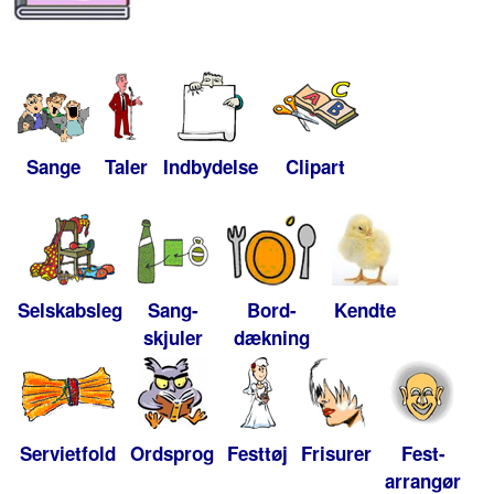
Sange
Taler
Indbydelse
Clipart
Selskabsleg
Sang-
Bord-
Kendte
skjuler
dækning
Servietfold
Ordsprog
Festtøj
Frisurer
Fest-
arrangør