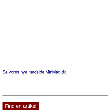
Se vores nye madside MinMad.dk
Find en artikel