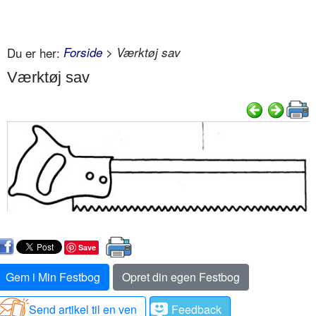
Du er her:
Forside
> Værktøj sav
Værktøj sav
Save
Gem i Min Festbog
Opret din egen Festbog
Send artikel til en ven
Feedback