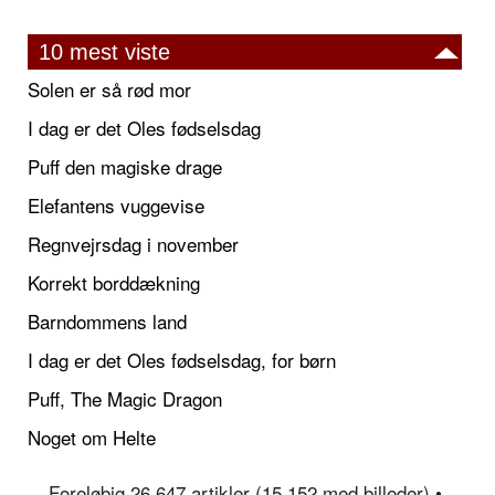
10 mest viste
Solen er så rød mor
I dag er det Oles fødselsdag
Puff den magiske drage
Elefantens vuggevise
Regnvejrsdag i november
Korrekt borddækning
Barndommens land
I dag er det Oles fødselsdag, for børn
Puff, The Magic Dragon
Noget om Helte
Foreløbig 26.647 artikler (15.152 med billeder) •