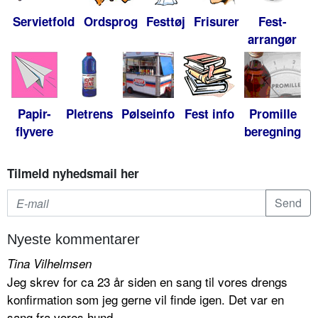
Servietfold
Ordsprog
Festtøj
Frisurer
Fest-
arrangør
Papir-
Pletrens
Pølseinfo
Fest info
Promille
flyvere
beregning
Tilmeld nyhedsmail her
Nyeste kommentarer
Tina Vilhelmsen
Jeg skrev for ca 23 år siden en sang til vores drengs
konfirmation som jeg gerne vil finde igen. Det var en
sang fra vores hund...