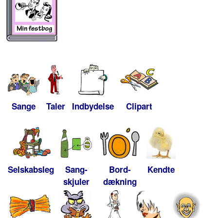
Sange
Taler
Indbydelse
Clipart
Selskabsleg
Sang-
Bord-
Kendte
skjuler
dækning