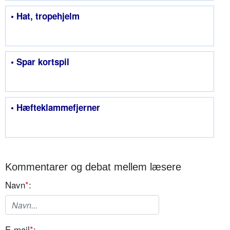
• Hat, tropehjelm
• Spar kortspil
• Hæfteklammefjerner
Kommentarer og debat mellem læsere
Navn
*
:
E-mail
*
: