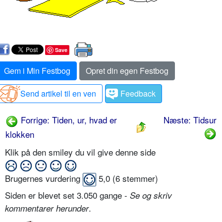
Save
Gem i Min Festbog
Opret din egen Festbog
Send artikel til en ven
Feedback
Forrige: Tiden, ur, hvad er
Næste: Tidsur
klokken
Klik på den smiley du vil give denne side
Brugernes vurdering
5,0
(
6
stemmer)
Siden er blevet set 3.050 gange -
Se og skriv
.
kommentarer herunder