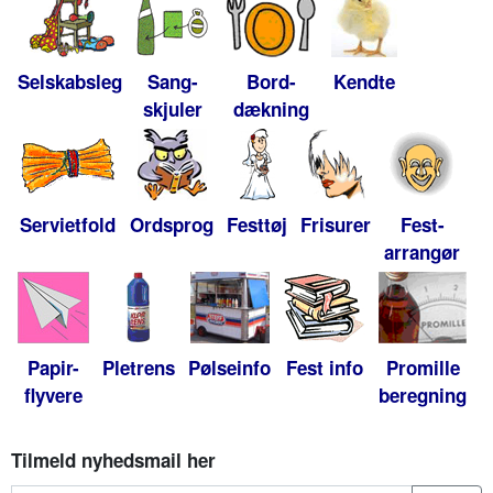
Selskabsleg
Sang-
Bord-
Kendte
skjuler
dækning
Servietfold
Ordsprog
Festtøj
Frisurer
Fest-
arrangør
Papir-
Pletrens
Pølseinfo
Fest info
Promille
flyvere
beregning
Tilmeld nyhedsmail her