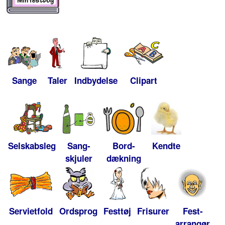
Sange
Taler
Indbydelse
Clipart
Selskabsleg
Sang-
Bord-
Kendte
skjuler
dækning
Servietfold
Ordsprog
Festtøj
Frisurer
Fest-
arrangør