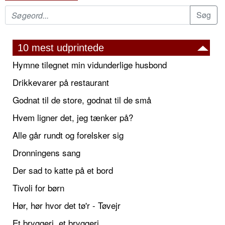
10 mest udprintede
Hymne tilegnet min vidunderlige husbond
Drikkevarer på restaurant
Godnat til de store, godnat til de små
Hvem ligner det, jeg tænker på?
Alle går rundt og forelsker sig
Dronningens sang
Der sad to katte på et bord
Tivoli for børn
Hør, hør hvor det tø'r - Tøvejr
Et bryggeri, et bryggeri