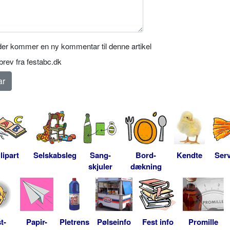
er kommer en ny kommentar til denne artikel
rev fra festabc.dk
lipart
Selskabsleg
Sang-
Bord-
Kendte
Serv
skjuler
dækning
t-
Papir-
Pletrens
Pølseinfo
Fest info
Promille