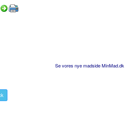
Se vores nye madside MinMad.dk
ck