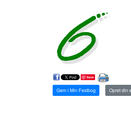
Save
Gem i Min Festbog
Opret din