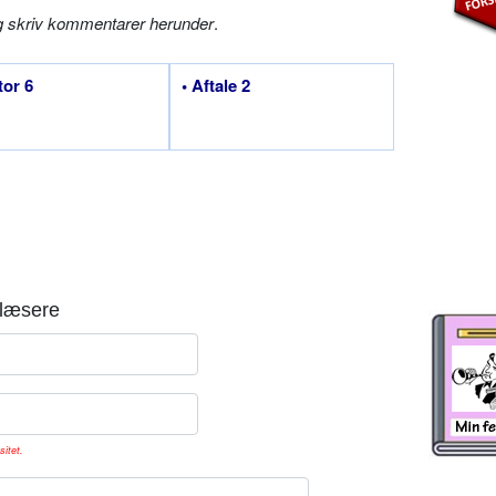
g skriv kommentarer herunder
.
tor 6
• Aftale 2
læsere
sitet.