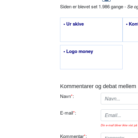
Siden er blevet set 1.986 gange -
Se o
• Ur skive
• Kon
• Logo money
Kommentarer og debat mellem 
Navn
*
:
E-mail
*
:
Din e-mail bliver ikke vist på 
Kommentar
*
: