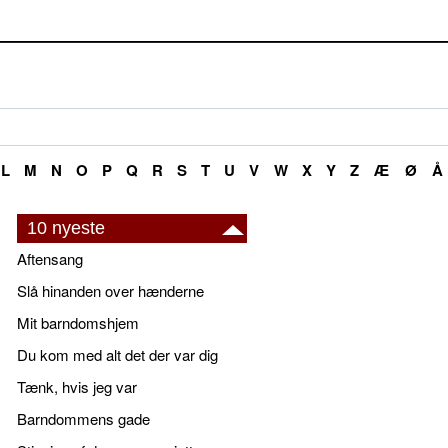
L
M
N
O
P
Q
R
S
T
U
V
W
X
Y
Z
Æ
Ø
Å
10 nyeste
Aftensang
Slå hinanden over hænderne
Mit barndomshjem
Du kom med alt det der var dig
Tænk, hvis jeg var
Barndommens gade