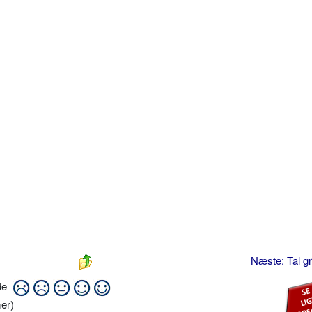
Næste: Tal g
ide
er)