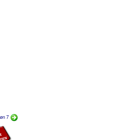
røn 7