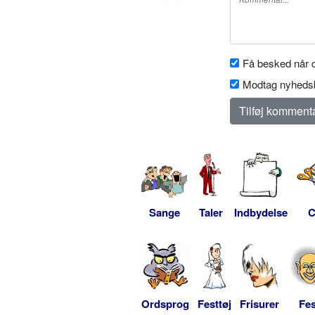
Få besked når d
Modtag nyhedsb
Sange
Taler
Indbydelse
C
Ordsprog
Festtøj
Frisurer
Fes