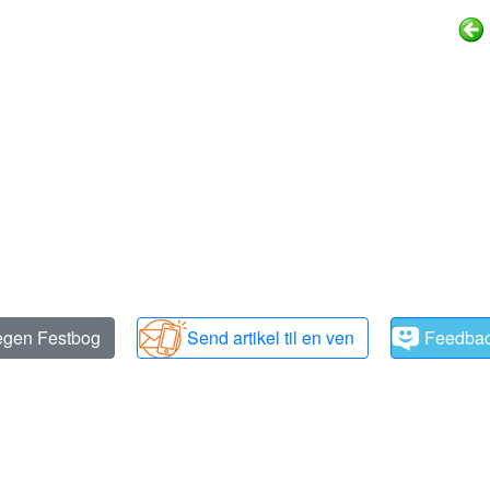
 egen Festbog
Send artikel til en ven
Feedba