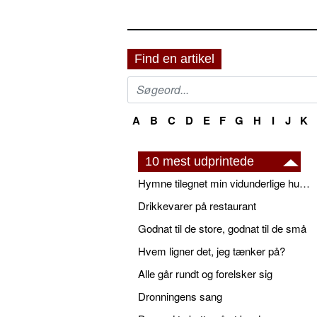
Find en artikel
A
B
C
D
E
F
G
H
I
J
K
10 mest udprintede
Hymne tilegnet min vidunderlige husbond
Drikkevarer på restaurant
Godnat til de store, godnat til de små
Hvem ligner det, jeg tænker på?
Alle går rundt og forelsker sig
Dronningens sang