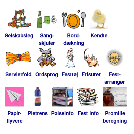
Selskabsleg
Sang-
Bord-
Kendte
skjuler
dækning
Servietfold
Ordsprog
Festtøj
Frisurer
Fest-
arrangør
Papir-
Pletrens
Pølseinfo
Fest info
Promille
flyvere
beregning