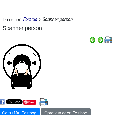
Du er her:
Forside
> Scanner person
Scanner person
Save
Gem i Min Festbog
Opret din egen Festbog