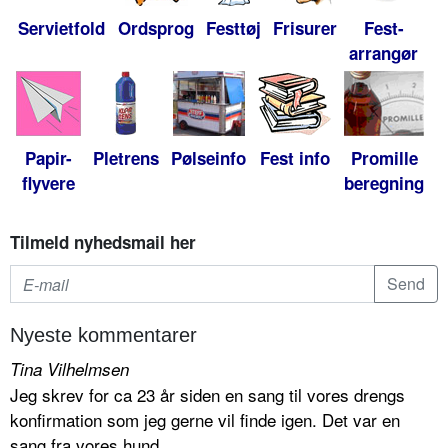
Servietfold
Ordsprog
Festtøj
Frisurer
Fest-
arrangør
Papir-
Pletrens
Pølseinfo
Fest info
Promille
flyvere
beregning
Tilmeld nyhedsmail her
Nyeste kommentarer
Tina Vilhelmsen
Jeg skrev for ca 23 år siden en sang til vores drengs
konfirmation som jeg gerne vil finde igen. Det var en
sang fra vores hund...