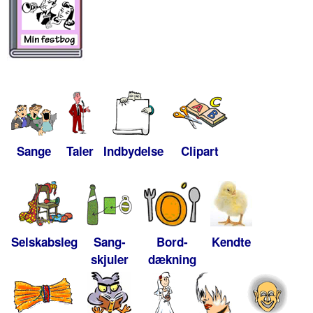
Sange
Taler
Indbydelse
Clipart
Selskabsleg
Sang-
Bord-
Kendte
skjuler
dækning