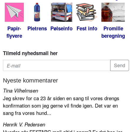
Papir-
Pletrens
Pølseinfo
Fest info
Promille
flyvere
beregning
Tilmeld nyhedsmail her
Nyeste kommentarer
Tina Vilhelmsen
Jeg skrev for ca 23 år siden en sang til vores drengs
konfirmation som jeg gerne vil finde igen. Det var en
sang fra vores hund...
Henrik V. Pedersen
Hvorfor går FESTABC mail altid i spam? Er det hos jer