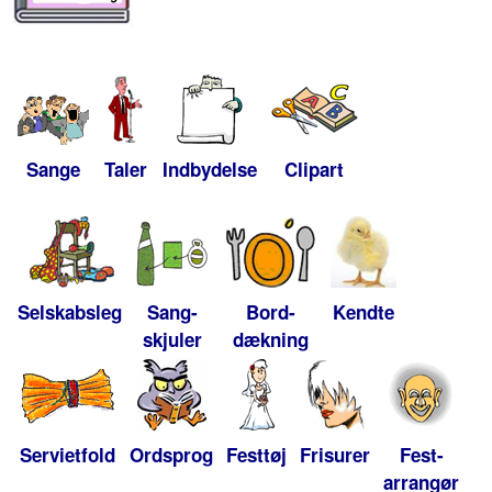
Sange
Taler
Indbydelse
Clipart
Selskabsleg
Sang-
Bord-
Kendte
skjuler
dækning
Servietfold
Ordsprog
Festtøj
Frisurer
Fest-
arrangør