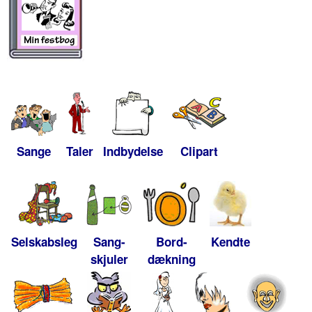
Sange
Taler
Indbydelse
Clipart
Selskabsleg
Sang-
Bord-
Kendte
skjuler
dækning