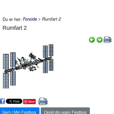
Du er her:
Forside
> Rumfart 2
Rumfart 2
Save
Gem i Min Festbog
Opret din egen Festbog