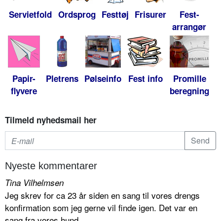
Servietfold
Ordsprog
Festtøj
Frisurer
Fest-
arrangør
Papir-
Pletrens
Pølseinfo
Fest info
Promille
flyvere
beregning
Tilmeld nyhedsmail her
Nyeste kommentarer
Tina Vilhelmsen
Jeg skrev for ca 23 år siden en sang til vores drengs
konfirmation som jeg gerne vil finde igen. Det var en
sang fra vores hund...