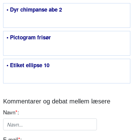
• Dyr chimpanse abe 2
• Pictogram frisør
• Etiket ellipse 10
Kommentarer og debat mellem læsere
Navn
*
:
E-mail
*
: