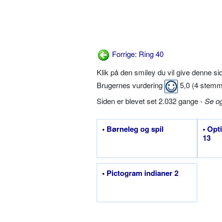
Forrige: Ring 40
Klik på den smiley du vil give denne s
Brugernes vurdering
5,0
(
4
stemm
Siden er blevet set 2.032 gange -
Se o
• Børneleg og spil
• Opt
13
• Pictogram indianer 2