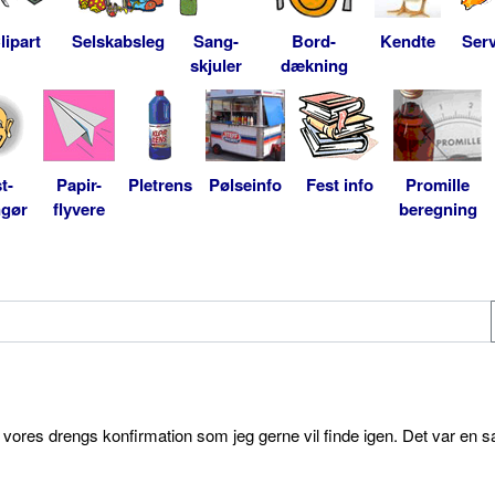
lipart
Selskabsleg
Sang-
Bord-
Kendte
Serv
skjuler
dækning
t-
Papir-
Pletrens
Pølseinfo
Fest info
Promille
ngør
flyvere
beregning
l vores drengs konfirmation som jeg gerne vil finde igen. Det var en s