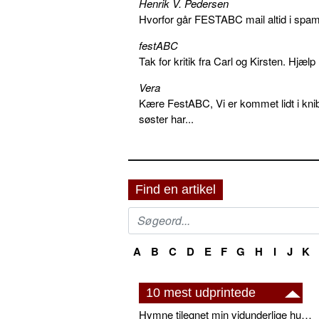
Henrik V. Pedersen
Hvorfor går FESTABC mail altid i spam?
festABC
Tak for kritik fra Carl og Kirsten. Hjæl
Vera
Kære FestABC, Vi er kommet lidt i knib
søster har...
Find en artikel
A
B
C
D
E
F
G
H
I
J
K
10 mest udprintede
Hymne tilegnet min vidunderlige husbond