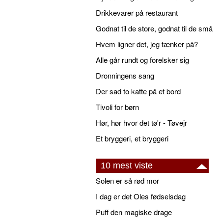
Drikkevarer på restaurant
Godnat til de store, godnat til de små
Hvem ligner det, jeg tænker på?
Alle går rundt og forelsker sig
Dronningens sang
Der sad to katte på et bord
Tivoli for børn
Hør, hør hvor det tø'r - Tøvejr
Et bryggeri, et bryggeri
10 mest viste
Solen er så rød mor
I dag er det Oles fødselsdag
Puff den magiske drage