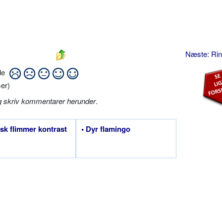
Næste: Ri
ide
er)
g skriv kommentarer herunder
.
isk flimmer kontrast
• Dyr flamingo