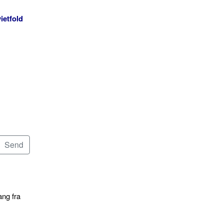
ietfold
ang fra