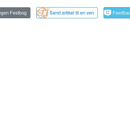
 egen Festbog
Send artikel til en ven
Feedba