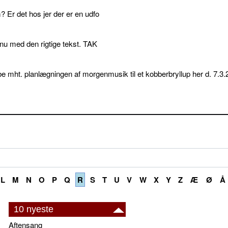
 Er det hos jer der er en udfo
p nu med den rigtige tekst. TAK
e mht. planlægningen af morgenmusik til et kobberbryllup her d. 7.3.
L
M
N
O
P
Q
R
S
T
U
V
W
X
Y
Z
Æ
Ø
Å
10 nyeste
Aftensang