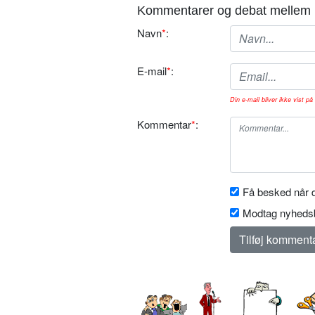
Kommentarer og debat mellem 
Navn
*
:
E-mail
*
:
Din e-mail bliver ikke vist på 
Kommentar
*
:
Få besked når d
Modtag nyhedsb