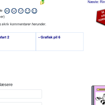
Næste: Ri
ide
er)
g skriv kommentarer herunder
.
fart 2
• Grafisk pil 6
læsere