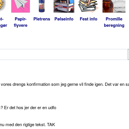
t-
Papir-
Pletrens
Pølseinfo
Fest info
Promille
ngør
flyvere
beregning
l vores drengs konfirmation som jeg gerne vil finde igen. Det var en s
 Er det hos jer der er en udfo
p nu med den rigtige tekst. TAK