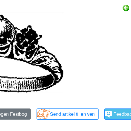
 egen Festbog
Send artikel til en ven
Feedba