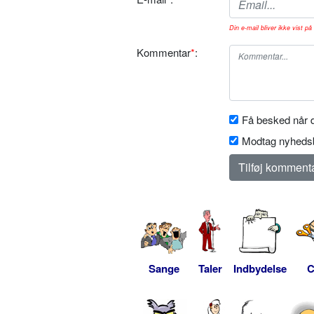
Din e-mail bliver ikke vist på 
Kommentar
*
:
Få besked når d
Modtag nyhedsb
Sange
Taler
Indbydelse
C