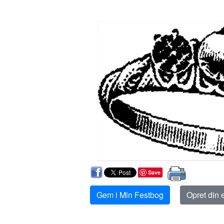
Save
Gem i Min Festbog
Opret din