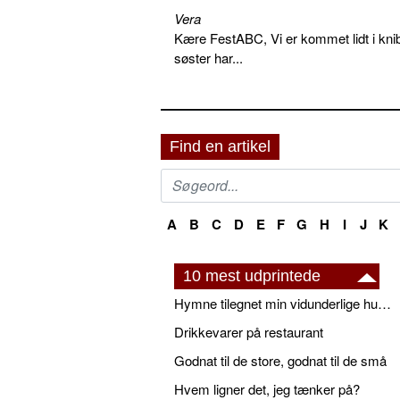
Vera
Kære FestABC, Vi er kommet lidt i knib
søster har...
Find en artikel
A
B
C
D
E
F
G
H
I
J
K
10 mest udprintede
Hymne tilegnet min vidunderlige husbond
Drikkevarer på restaurant
Godnat til de store, godnat til de små
Hvem ligner det, jeg tænker på?