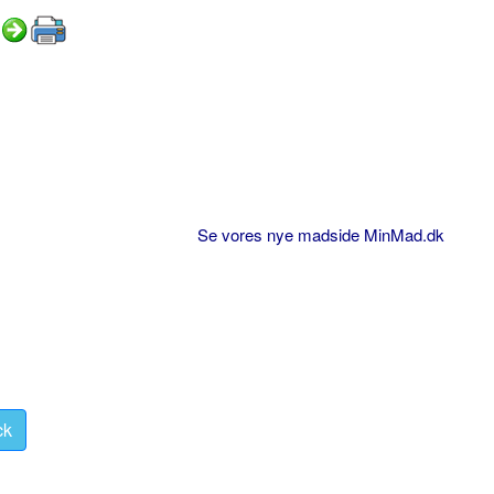
Se vores nye madside MinMad.dk
ck