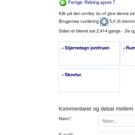
Forrige: Ridning spore 7
Klik på den smiley du vil give denne s
Brugernes vurdering
5,0
(
6
stemm
Siden er blevet set 2.414 gange -
Se o
• Stjernetegn jomfruen
• Rum
• Skovtur
Kommentarer og debat mellem 
Navn
*
:
E-mail
*
: