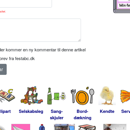
sitet.
er kommer en ny kommentar til denne artikel
rev fra festabc.dk
lipart
Selskabsleg
Sang-
Bord-
Kendte
Serv
skjuler
dækning