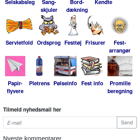
Selskabsleg
Sang-
Bord-
Kendte
skjuler
dækning
Servietfold
Ordsprog
Festtøj
Frisurer
Fest-
arrangør
Papir-
Pletrens
Pølseinfo
Fest info
Promille
flyvere
beregning
Tilmeld nyhedsmail her
Nyeste kommentarer