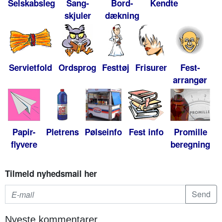
Selskabsleg
Sang-
Bord-
Kendte
skjuler
dækning
Servietfold
Ordsprog
Festtøj
Frisurer
Fest-
arrangør
Papir-
Pletrens
Pølseinfo
Fest info
Promille
flyvere
beregning
Tilmeld nyhedsmail her
Nyeste kommentarer