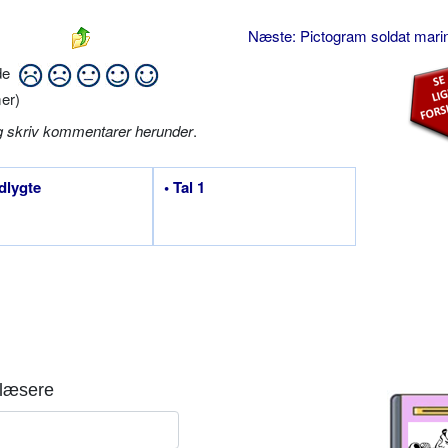
Næste: Pictogram soldat mari
ide
er)
g skriv kommentarer herunder
.
dlygte
• Tal 1
læsere