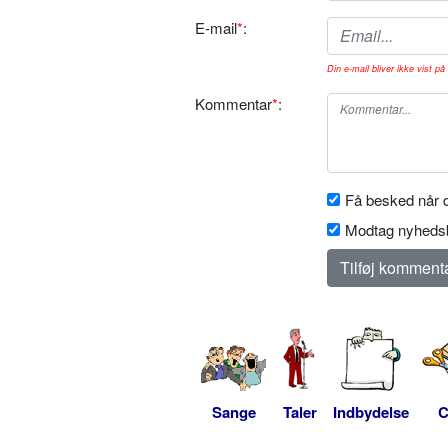
E-mail
*
:
Din e-mail bliver ikke vist på 
Kommentar
*
:
Få besked når d
Modtag nyhedsb
Sange
Taler
Indbydelse
C