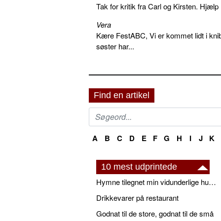
Tak for kritik fra Carl og Kirsten. Hjæl
Vera
Kære FestABC, Vi er kommet lidt i knib
søster har...
Find en artikel
A
B
C
D
E
F
G
H
I
J
K
10 mest udprintede
Hymne tilegnet min vidunderlige husbond
Drikkevarer på restaurant
Godnat til de store, godnat til de små