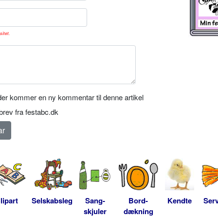
sitet.
er kommer en ny kommentar til denne artikel
rev fra festabc.dk
lipart
Selskabsleg
Sang-
Bord-
Kendte
Serv
skjuler
dækning