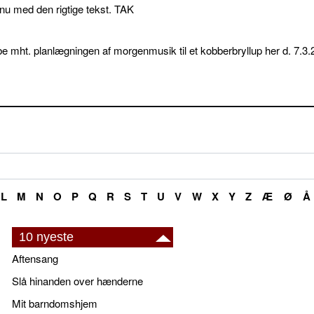
p nu med den rigtige tekst. TAK
e mht. planlægningen af morgenmusik til et kobberbryllup her d. 7.3.
L
M
N
O
P
Q
R
S
T
U
V
W
X
Y
Z
Æ
Ø
Å
10 nyeste
Aftensang
Slå hinanden over hænderne
Mit barndomshjem