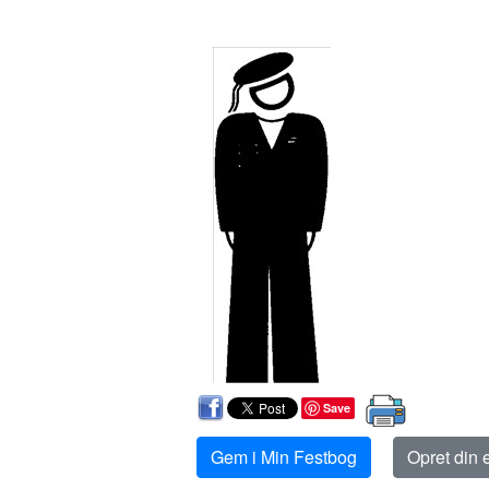
Save
Gem i Min Festbog
Opret din