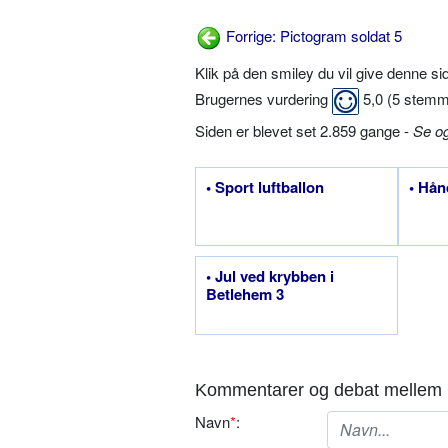
Forrige: Pictogram soldat 5
Klik på den smiley du vil give denne s
Brugernes vurdering
5,0
(
5
stemm
Siden er blevet set 2.859 gange -
Se o
• Sport luftballon
• Hån
• Jul ved krybben i
Betlehem 3
Kommentarer og debat mellem 
Navn
*
: