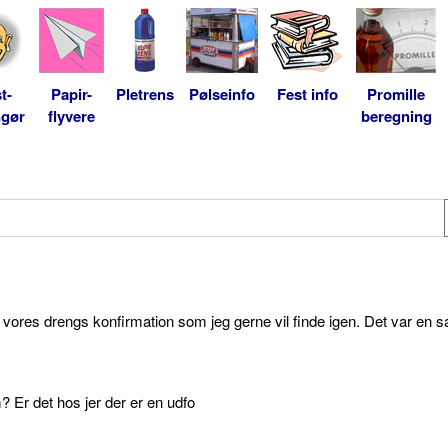
t-
Papir-
Pletrens
Pølseinfo
Fest info
Promille
ngør
flyvere
beregning
l vores drengs konfirmation som jeg gerne vil finde igen. Det var en s
 Er det hos jer der er en udfo