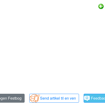
 egen Festbog
Send artikel til en ven
Feedba