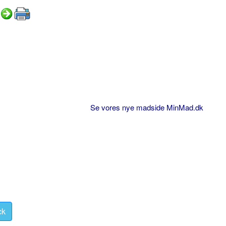
Se vores nye madside MinMad.dk
ck