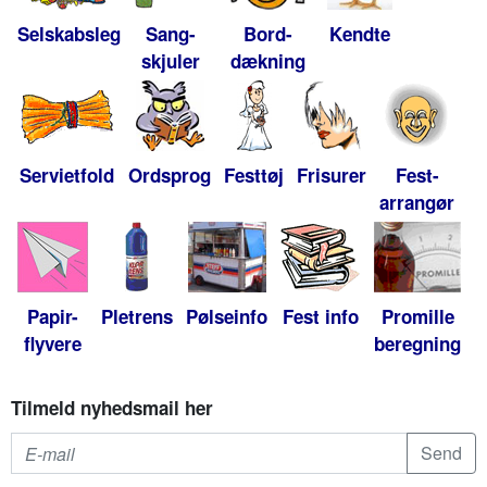
Selskabsleg
Sang-
Bord-
Kendte
skjuler
dækning
Servietfold
Ordsprog
Festtøj
Frisurer
Fest-
arrangør
Papir-
Pletrens
Pølseinfo
Fest info
Promille
flyvere
beregning
Tilmeld nyhedsmail her