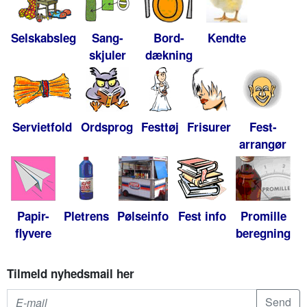
Selskabsleg
Sang-
Bord-
Kendte
skjuler
dækning
Servietfold
Ordsprog
Festtøj
Frisurer
Fest-
arrangør
Papir-
Pletrens
Pølseinfo
Fest info
Promille
flyvere
beregning
Tilmeld nyhedsmail her