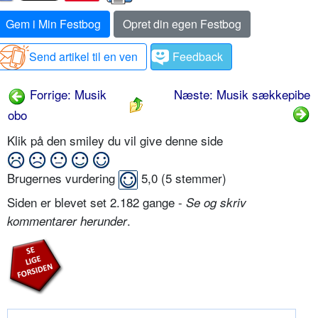
Gem i Min Festbog
Opret din egen Festbog
Send artikel til en ven
Feedback
Forrige: Musik
Næste: Musik sækkepibe
obo
Klik på den smiley du vil give denne side
Brugernes vurdering
5,0
(
5
stemmer)
Siden er blevet set 2.182 gange -
Se og skriv
.
kommentarer herunder