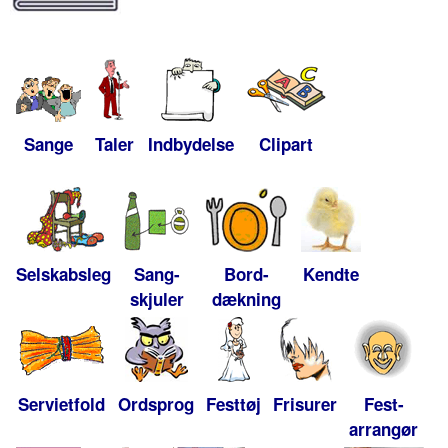
Sange
Taler
Indbydelse
Clipart
Selskabsleg
Sang-
Bord-
Kendte
skjuler
dækning
Servietfold
Ordsprog
Festtøj
Frisurer
Fest-
arrangør