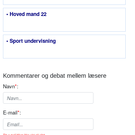
• Hoved mand 22
• Sport undervisning
Kommentarer og debat mellem læsere
Navn
*
:
E-mail
*
:
Din e-mail bliver ikke vist på sitet.