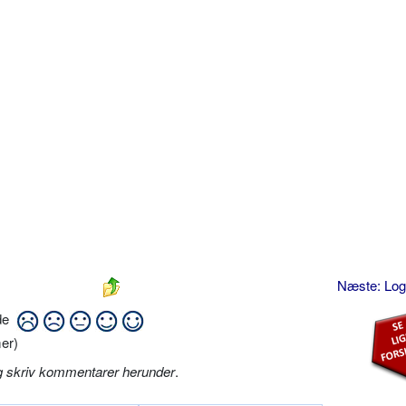
Næste: Lo
ide
er)
g skriv kommentarer herunder
.