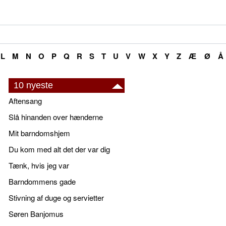
L
M
N
O
P
Q
R
S
T
U
V
W
X
Y
Z
Æ
Ø
Å
10 nyeste
Aftensang
Slå hinanden over hænderne
Mit barndomshjem
Du kom med alt det der var dig
Tænk, hvis jeg var
Barndommens gade
Stivning af duge og servietter
Søren Banjomus