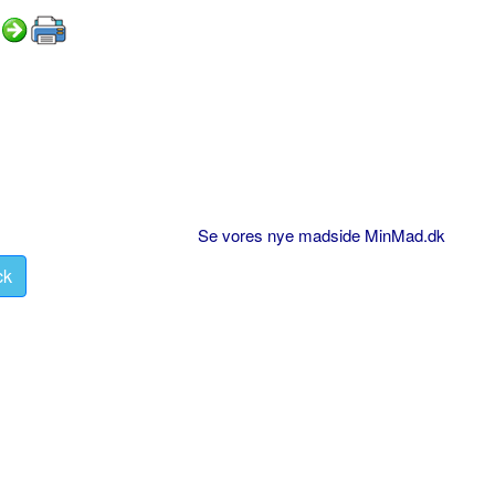
Se vores nye madside MinMad.dk
ck