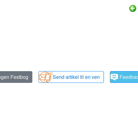
 egen Festbog
Send artikel til en ven
Feedba