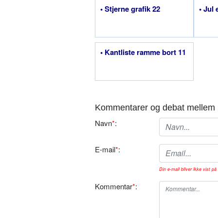
• Stjerne grafik 22
• Jul
• Kantliste ramme bort 11
Kommentarer og debat mellem 
Navn
*
:
E-mail
*
:
Din e-mail bliver ikke vist på 
Kommentar
*
: