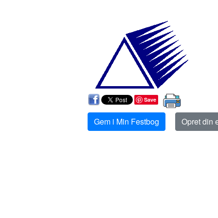
Save
Gem i Min Festbog
Opret din