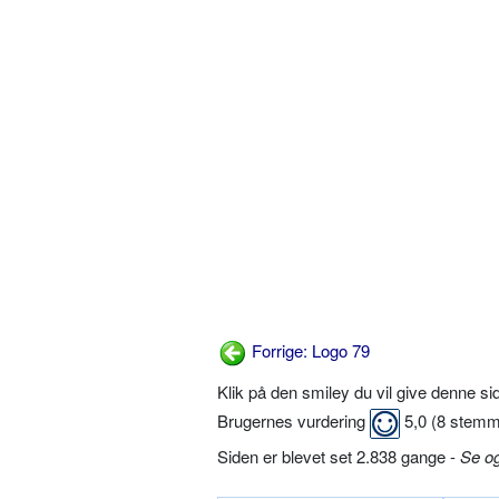
Forrige: Logo 79
Klik på den smiley du vil give denne s
Brugernes vurdering
5,0
(
8
stemm
Siden er blevet set 2.838 gange -
Se o