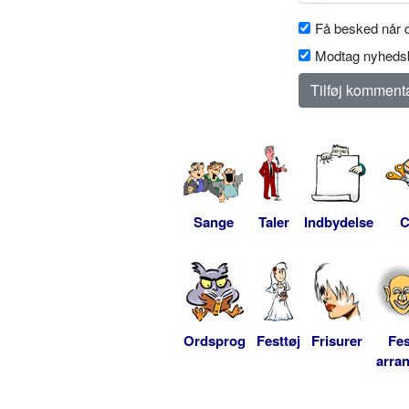
Få besked når d
Modtag nyhedsb
Sange
Taler
Indbydelse
C
Ordsprog
Festtøj
Frisurer
Fes
arra