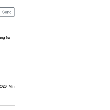
ang fra
2026. Min