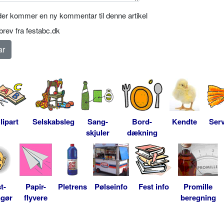
er kommer en ny kommentar til denne artikel
rev fra festabc.dk
lipart
Selskabsleg
Sang-
Bord-
Kendte
Serv
skjuler
dækning
t-
Papir-
Pletrens
Pølseinfo
Fest info
Promille
ngør
flyvere
beregning