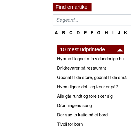
Find en artikel
A
B
C
D
E
F
G
H
I
J
K
10 mest udprintede
Hymne tilegnet min vidunderlige husbond
Drikkevarer på restaurant
Godnat til de store, godnat til de små
Hvem ligner det, jeg tænker på?
Alle går rundt og forelsker sig
Dronningens sang
Der sad to katte på et bord
Tivoli for børn