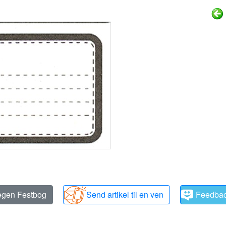
 egen Festbog
Send artikel til en ven
Feedba