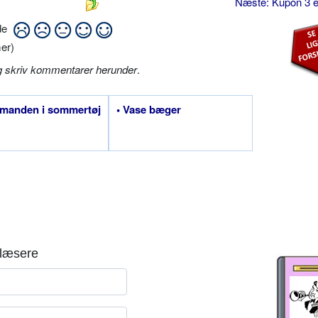
Næste: Kupon 3 e
ide
er)
g skriv kommentarer herunder
.
emanden i sommertøj
• Vase bæger
læsere