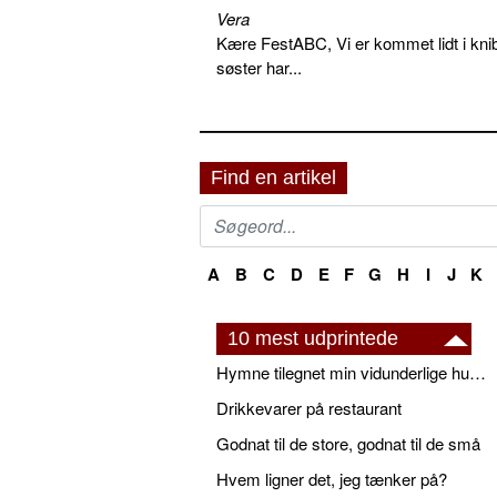
Vera
Kære FestABC, Vi er kommet lidt i knib
søster har...
Find en artikel
A
B
C
D
E
F
G
H
I
J
K
10 mest udprintede
Hymne tilegnet min vidunderlige husbond
Drikkevarer på restaurant
Godnat til de store, godnat til de små
Hvem ligner det, jeg tænker på?