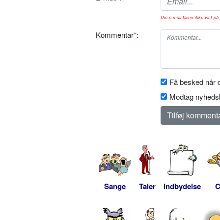
Din e-mail bliver ikke vist på 
Kommentar
*
:
Få besked når d
Modtag nyhedsb
Sange
Taler
Indbydelse
C