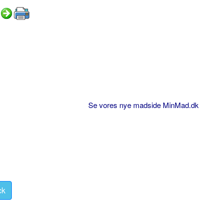
Se vores nye madside MinMad.dk
ck