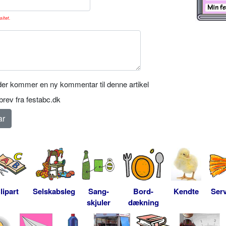
sitet.
er kommer en ny kommentar til denne artikel
rev fra festabc.dk
lipart
Selskabsleg
Sang-
Bord-
Kendte
Serv
skjuler
dækning