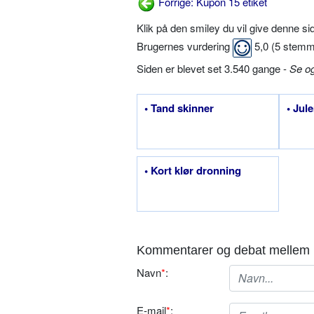
Forrige: Kupon 15 etiket
Klik på den smiley du vil give denne s
Brugernes vurdering
5,0
(
5
stemm
Siden er blevet set 3.540 gange -
Se o
• Tand skinner
• Jul
• Kort klør dronning
Kommentarer og debat mellem 
Navn
*
:
E-mail
*
: