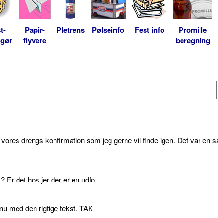
t-
Papir-
Pletrens
Pølseinfo
Fest info
Promille
ngør
flyvere
beregning
l vores drengs konfirmation som jeg gerne vil finde igen. Det var en s
 Er det hos jer der er en udfo
p nu med den rigtige tekst. TAK