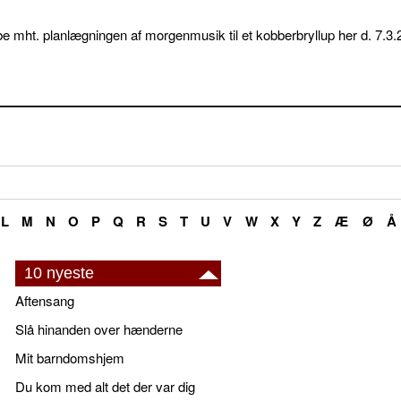
e mht. planlægningen af morgenmusik til et kobberbryllup her d. 7.3.
L
M
N
O
P
Q
R
S
T
U
V
W
X
Y
Z
Æ
Ø
Å
10 nyeste
Aftensang
Slå hinanden over hænderne
Mit barndomshjem
Du kom med alt det der var dig